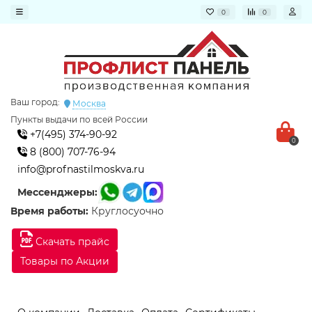
0
0
Ваш город:
Москва
Пункты выдачи по всей России
+7(495) 374-90-92
0
8 (800) 707-76-94
info@profnastilmoskva.ru
Мессенджеры:
Время работы:
Круглосуочно
Скачать прайс
Товары по Акции