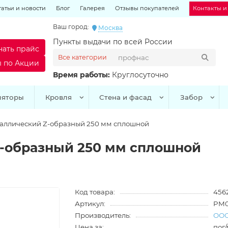
татьи и новости
Блог
Галерея
Отзывы покупателей
Контакты и
Ваш город:
Москва
Пункты выдачи по всей России
чать прайс
Все категории
ы по Акции
Время работы:
Круглосуточно
ляторы
Кровля
Стена и фасад
Забор
аллический Z-образный 250 мм сплошной
Z-образный 250 мм сплошной
Код товара:
456
Артикул:
PM
Производитель:
ООО
Цена за:
пог