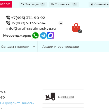
 адреса
Закладки
Сравнение
Личный к
0
0
+7(495) 374-90-92
+7(800) 707-76-94
info@profnastilmoskva.ru
0
Мессенджеры:
Сэндвич панели
Акции и распродажи
25-01
Доставка
030
 «Профлист Панель»
/м