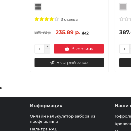
3 отзыва
235.89 р.
387.
280.82 р.
/м2
В корзину
Быстрый заказ
Информация
Наши 
Онлайн калькулятор забора из
Гофрол
профнастила
Кровел
Палитра RAL