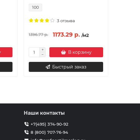
100
3 отзыва
1173.29 р.
1396.77 р.
/м2
у
В корзину
Быстрый заказ
Наши контакты
+7(495) 374-90-92
8 (800) 707-76-94