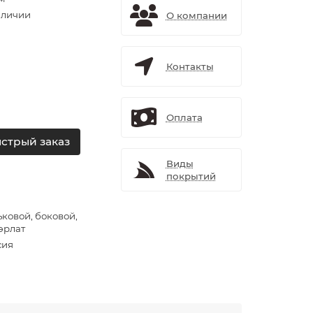
аличии
О компании
Контакты
Оплата
стрый заказ
Виды
покрытий
ьковой, боковой,
эрлат
сия