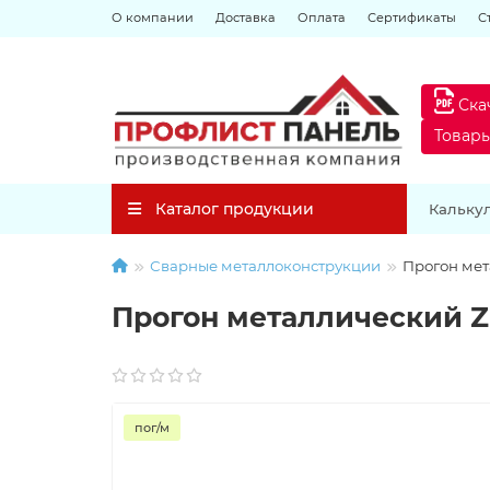
О компании
Доставка
Оплата
Сертификаты
С
Ска
Товар
Каталог продукции
Кальку
Сварные металлоконструкции
Прогон мет
Прогон металлический 
пог/м