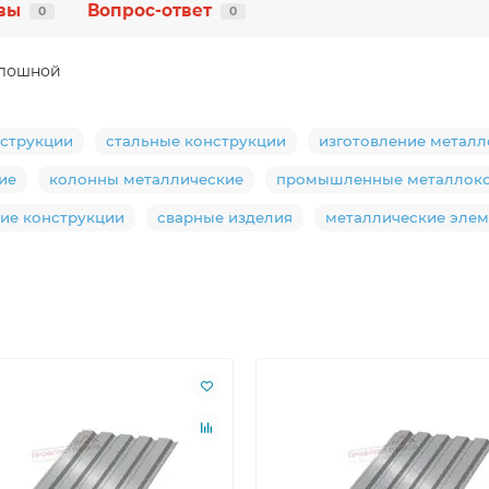
вы
Вопрос-ответ
0
0
плошной
струкции
стальные конструкции
изготовление метал
ие
колонны металлические
промышленные металлоко
ие конструкции
сварные изделия
металлические эле