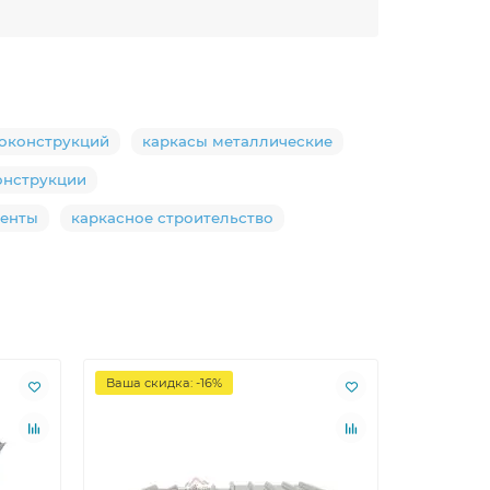
локонструкций
каркасы металлические
нструкции
менты
каркасное строительство
Ваша скидка: -16%