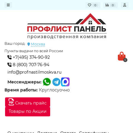
0
0
Ваш город:
Москва
Пункты выдачи по всей России
+7(495) 374-90-92
0
8 (800) 707-76-94
info@profnastilmoskva.ru
Мессенджеры:
Время работы:
Круглосуочно
Скачать прайс
Товары по Акции