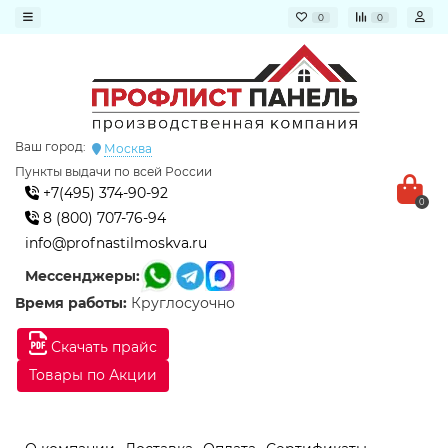
0
0
Ваш город:
Москва
Пункты выдачи по всей России
+7(495) 374-90-92
0
8 (800) 707-76-94
info@profnastilmoskva.ru
Мессенджеры:
Время работы:
Круглосуочно
Скачать прайс
Товары по Акции