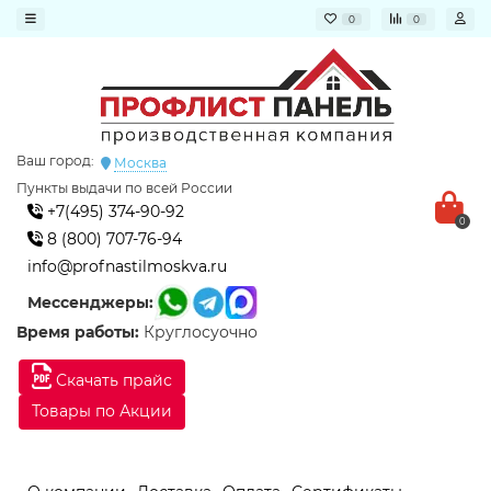
0
0
Ваш город:
Москва
Пункты выдачи по всей России
+7(495) 374-90-92
0
8 (800) 707-76-94
info@profnastilmoskva.ru
Мессенджеры:
Время работы:
Круглосуочно
Скачать прайс
Товары по Акции