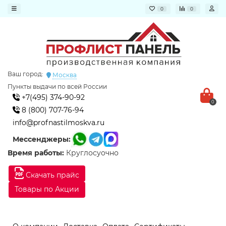
0
0
Ваш город:
Москва
Пункты выдачи по всей России
+7(495) 374-90-92
0
8 (800) 707-76-94
info@profnastilmoskva.ru
Мессенджеры:
Время работы:
Круглосуочно
Скачать прайс
Товары по Акции