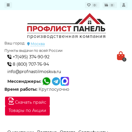
0
0
Ваш город:
Москва
Пункты выдачи по всей России
+7(495) 374-90-92
0
8 (800) 707-76-94
info@profnastilmoskva.ru
Мессенджеры:
Время работы:
Круглосуочно
Скачать прайс
Товары по Акции