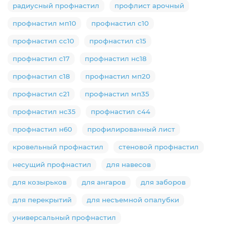
радиусный профнастил
профлист арочный
профнастил мп10
профнастил с10
профнастил сс10
профнастил с15
профнастил с17
профнастил нс18
профнастил с18
профнастил мп20
профнастил с21
профнастил мп35
профнастил нс35
профнастил с44
профнастил н60
профилированный лист
кровельный профнастил
стеновой профнастил
несущий профнастил
для навесов
для козырьков
для ангаров
для заборов
для перекрытий
для несъемной опалубки
универсальный профнастил