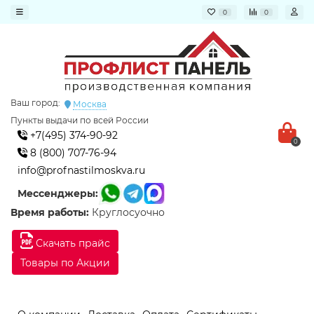
0
0
Ваш город:
Москва
Пункты выдачи по всей России
+7(495) 374-90-92
0
8 (800) 707-76-94
info@profnastilmoskva.ru
Мессенджеры:
Время работы:
Круглосуочно
Скачать прайс
Товары по Акции