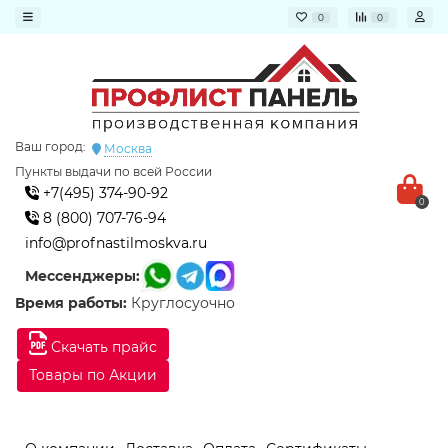
0
0
Ваш город:
Москва
Пункты выдачи по всей России
+7(495) 374-90-92
0
8 (800) 707-76-94
info@profnastilmoskva.ru
Мессенджеры:
Время работы:
Круглосуочно
Скачать прайс
Товары по Акции