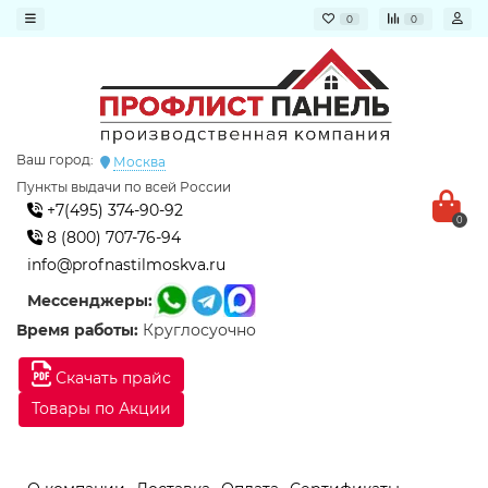
0
0
Ваш город:
Москва
Пункты выдачи по всей России
+7(495) 374-90-92
0
8 (800) 707-76-94
info@profnastilmoskva.ru
Мессенджеры:
Время работы:
Круглосуочно
Скачать прайс
Товары по Акции