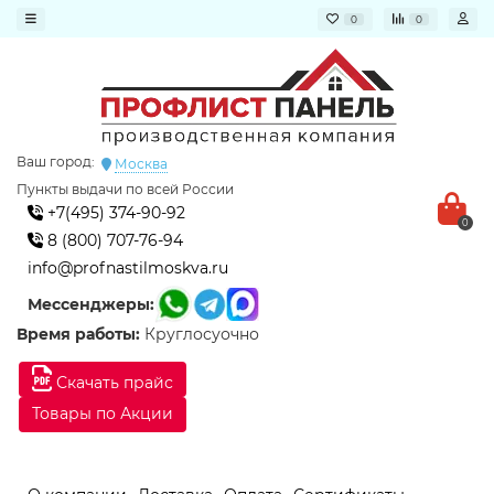
0
0
Ваш город:
Москва
Пункты выдачи по всей России
+7(495) 374-90-92
0
8 (800) 707-76-94
info@profnastilmoskva.ru
Мессенджеры:
Время работы:
Круглосуочно
Скачать прайс
Товары по Акции