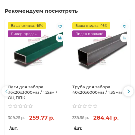
Рекомендуем посмотреть
Ваша скидка: -16%
Ваша скидка: -16%
Лидер продаж!
Лидер продаж!
Лаги для забора
Труба для забора
36х20x3000мм / 1,2мм /
40х20x6000мм / 1,35мм
ОЦ ППК
259.77 р.
284.41 р.
309.25 р.
338.58 р.
/шт.
/шт.