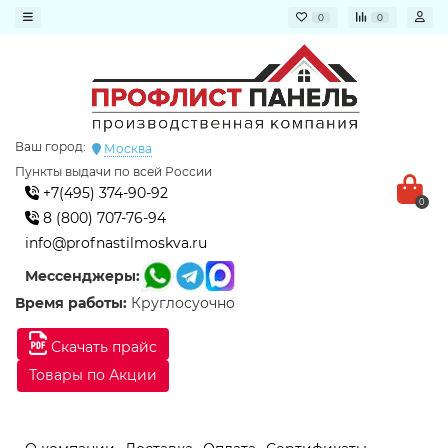
0
0
Ваш город:
Москва
Пункты выдачи по всей России
+7(495) 374-90-92
0
8 (800) 707-76-94
info@profnastilmoskva.ru
Мессенджеры:
Время работы:
Круглосуочно
Скачать прайс
Товары по Акции