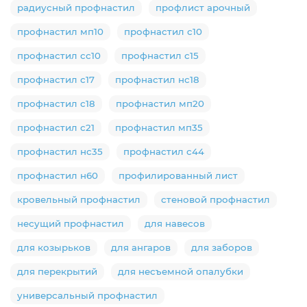
радиусный профнастил
профлист арочный
профнастил мп10
профнастил с10
профнастил сс10
профнастил с15
профнастил с17
профнастил нс18
профнастил с18
профнастил мп20
профнастил с21
профнастил мп35
профнастил нс35
профнастил с44
профнастил н60
профилированный лист
кровельный профнастил
стеновой профнастил
несущий профнастил
для навесов
для козырьков
для ангаров
для заборов
для перекрытий
для несъемной опалубки
универсальный профнастил