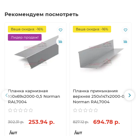
Рекомендуем посмотреть
Ваша скидка: -16%
Ваша скидка: -16%
Лидер продаж!
Планка карнизная
Планка примыкания
100х69х2000-0,5 Norman
верхняя 250х147х2000-0,5
RAL7004
Norman RAL7004
253.94 р.
694.78 р.
302.31 р.
827.12 р.
/шт
/шт