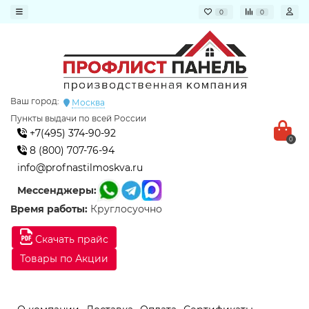
0
0
Ваш город:
Москва
Пункты выдачи по всей России
+7(495) 374-90-92
0
8 (800) 707-76-94
info@profnastilmoskva.ru
Мессенджеры:
Время работы:
Круглосуочно
Скачать прайс
Товары по Акции