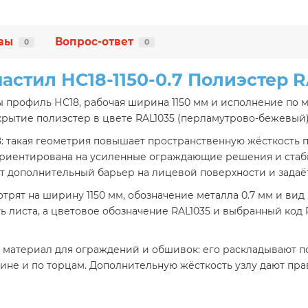
вы
Вопрос-ответ
0
0
астил НС18-1150-0.7 Полиэстер R
 профиль НС18, рабочая ширина 1150 мм и исполнение по м
рытие полиэстер в цвете RAL1035 (перламутрово-бежевый)
: такая геометрия повышает пространственную жёсткость 
 ориентирована на усиленные ограждающие решения и ста
 дополнительный барьер на лицевой поверхности и задаёт
рят на ширину 1150 мм, обозначение металла 0.7 мм и вид
 листа, а цветовое обозначение RAL1035 и выбранный код
 материал для ограждений и обшивок: его раскладывают п
лине и по торцам. Дополнительную жёсткость узлу дают п