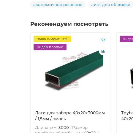
экономичное решение
лист для обшивки
Рекомендуем посмотреть
Ваша скидка: -16%
Лидер
Лидер продаж!
Лаги для забора 40х20x3000мм
Труб
/ 1,5мм / эмаль
40х20
Длина, мм:
3000
Размер
профильной трубы, мм:
40х20