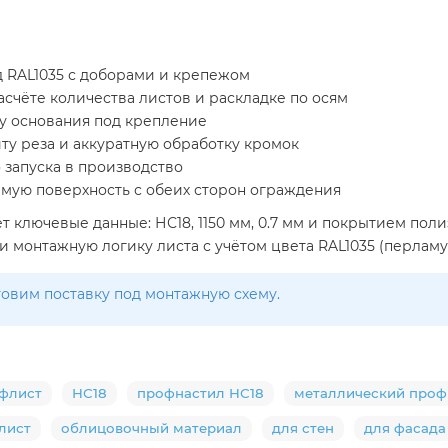
д RAL1035 с доборами и крепежом
счёте количества листов и раскладке по осям
пу основания под крепление
ту реза и аккуратную обработку кромок
о запуска в производство
мую поверхность с обеих сторон ограждения
 ключевые данные: НС18, 1150 мм, 0.7 мм и покрытием пол
и монтажную логику листа с учётом цвета RAL1035 (перлам
товим поставку под монтажную схему.
флист
НС18
профнастил НС18
металлический проф
лист
облицовочный материал
для стен
для фасада