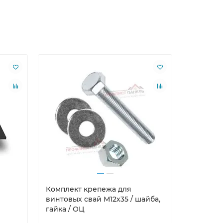
Лидер пр
Комплект крепежа для
Саморезы
винтовых свай М12х35 / шайба,
гайка / ОЦ