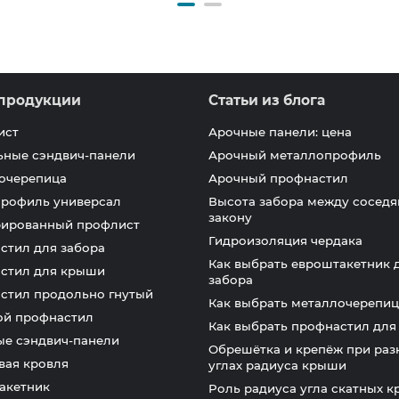
продукции
Статьи из блога
ист
Арочные панели: цена
ьные сэндвич-панели
Арочный металлопрофиль
очерепица
Арочный профнастил
профиль универсал
Высота забора между соседя
закону
ированный профлист
Гидроизоляция чердака
стил для забора
Как выбрать евроштакетник 
стил для крыши
забора
стил продольно гнутый
Как выбрать металлочерепиц
ой профнастил
Как выбрать профнастил дл
ые сэндвич-панели
Обрешётка и крепёж при раз
вая кровля
углах радиуса крыши
акетник
Роль радиуса угла скатных 