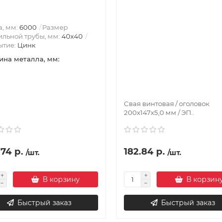
, мм:
6000
Размер
льной трубы, мм:
40х40
ытие:
Цинк
на металла, мм:
Свая винтовая / оголовок
200x147x5,0 мм / ЭП..
74 р.
182.84 р.
/шт.
/шт.
В корзину
В корзин
Быстрый заказ
Быстрый заказ