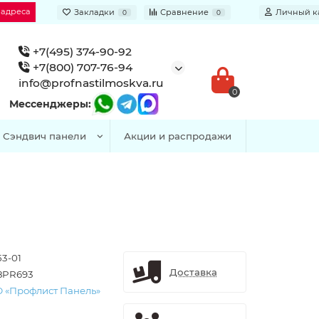
 адреса
Закладки
Сравнение
Личный к
0
0
+7(495) 374-90-92
+7(800) 707-76-94
info@profnastilmoskva.ru
0
Мессенджеры:
Сэндвич панели
Акции и распродажи
53-01
Доставка
8PR693
 «Профлист Панель»