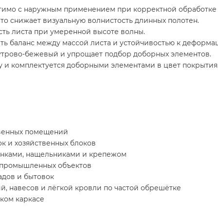
имо с наружным применением при корректной обработке 
что снижает визуальную волнистость длинных полотен.
ть листа при умеренной высоте волны.
ать баланс между массой листа и устойчивостью к деформа
мутрово-бежевый и упрощает подбор доборных элементов.
у и комплектуется доборными элементами в цвет покрытия
твенных помещений
к и хозяйственных блоков
анками, нащельниками и крепежом
 промышленных объектов
адов и бытовок
й, навесов и лёгкой кровли по частой обрешётке
ском каркасе