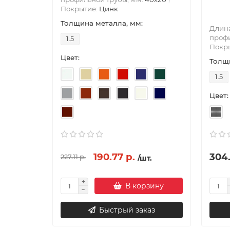
Покрытие:
Цинк
Толщина металла, мм:
Длина
профи
1.5
Покр
Цвет:
Толщи
1.5
Цвет:
190.77 р.
304.
227.11 р.
/шт.
В корзину
Быстрый заказ