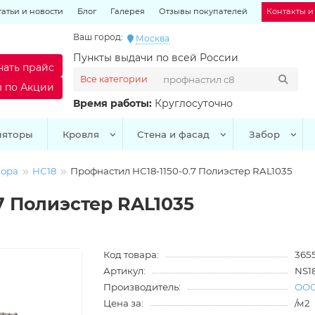
татьи и новости
Блог
Галерея
Отзывы покупателей
Контакты и
Ваш город:
Москва
Пункты выдачи по всей России
чать прайс
Все категории
ы по Акции
Время работы:
Круглосуточно
ляторы
Кровля
Стена и фасад
Забор
бора
НС18
Профнастил НС18-1150-0.7 Полиэстер RAL1035
7 Полиэстер RAL1035
Код товара:
365
Артикул:
NS1
Производитель:
ООО
Цена за:
/м2