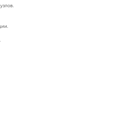
узлов.
ции.
.