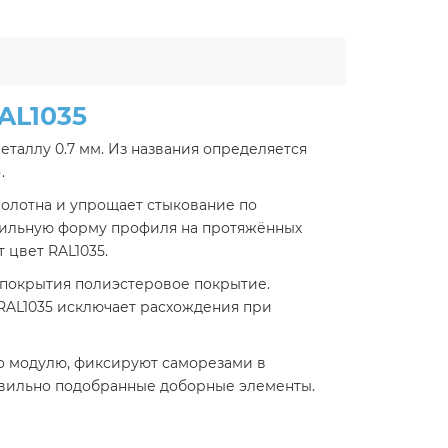
AL1035
еталлу 0.7 мм. Из названия определяется
.
полотна и упрощает стыкование по
бильную форму профиля на протяжённых
 цвет RAL1035.
 покрытия полиэстеровое покрытие.
 RAL1035 исключает расхождения при
о модулю, фиксируют саморезами в
равильно подобранные доборные элементы.