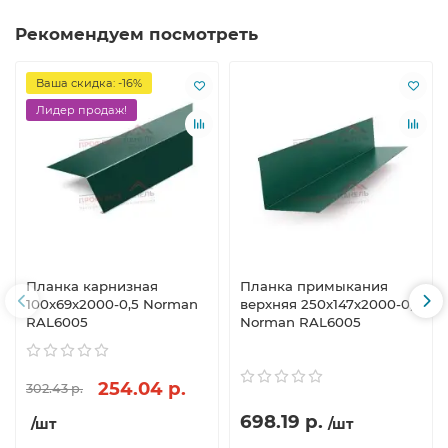
Рекомендуем посмотреть
Ваша скидка: -16%
Лидер продаж!
Планка карнизная
Планка примыкания
100х69х2000-0,5 Norman
верхняя 250х147х2000-0,5
RAL6005
Norman RAL6005
254.04 р.
302.43 р.
698.19 р.
/шт
/шт