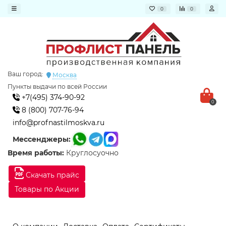
0
0
Ваш город:
Москва
Пункты выдачи по всей России
+7(495) 374-90-92
0
8 (800) 707-76-94
info@profnastilmoskva.ru
Мессенджеры:
Время работы:
Круглосуочно
Скачать прайс
Товары по Акции