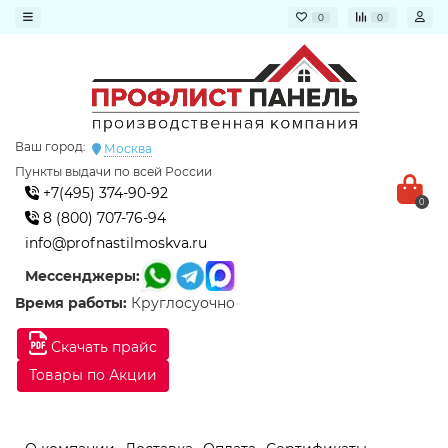
0
0
Ваш город:
Москва
Пункты выдачи по всей России
+7(495) 374-90-92
0
8 (800) 707-76-94
info@profnastilmoskva.ru
Мессенджеры:
Время работы:
Круглосуочно
Скачать прайс
Товары по Акции