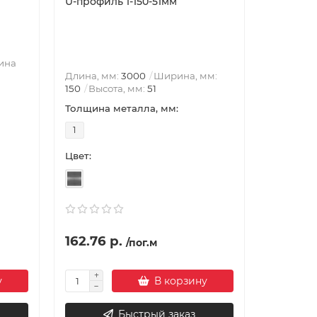
U-профиль 1-150-51мм
ина
Длина, мм:
3000
Ширина, мм:
150
Высота, мм:
51
Толщина металла, мм:
1
Цвет:
162.76 р.
/пог.м
у
В корзину
Быстрый заказ