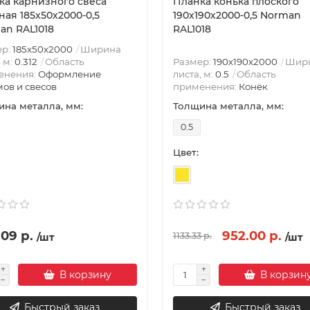
ка карнизного свеса
Планка конька плоского
ая 185х50х2000-0,5
190х190х2000-0,5 Norman
an RAL1018
RAL1018
ер:
185х50х2000
Ширина
, м:
0.312
Область
Размер:
190х190х2000
Шир
енения:
Оформление
листа, м:
0.5
Область
ов и свесов
применения:
Конёк
на металла, мм:
Толщина металла, мм:
0.5
Цвет:
09 р.
952.00 р.
1133.33 р.
/шт
/шт
В корзину
В корзин
Быстрый заказ
Быстрый заказ