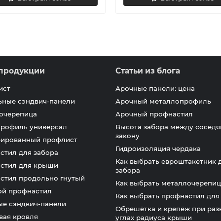
продукции
Статьи из блога
ист
Арочные панели: цена
ьные сэндвич-панели
Арочный металлопрофиль
очерепица
Арочный профнастил
профиль универсал
Высота забора между соседя
закону
ированный профлист
Гидроизоляция чердака
стил для забора
Как выбрать евроштакетник 
стил для крыши
забора
стил продольно гнутый
Как выбрать металлочерепиц
ой профнастил
Как выбрать профнастил дл
ые сэндвич-панели
Обрешётка и крепёж при раз
вая кровля
углах радиуса крыши