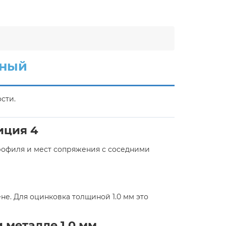
нный
сти.
иция 4
рофиля и мест сопряжения с соседними
е. Для оцинковка толщиной 1.0 мм это
 металле 1.0 мм