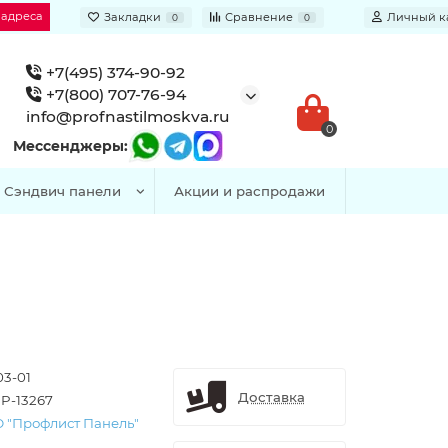
 адреса
Закладки
Сравнение
Личный к
0
0
+7(495) 374-90-92
+7(800) 707-76-94
info@profnastilmoskva.ru
0
Мессенджеры:
Сэндвич панели
Акции и распродажи
03-01
Доставка
P-13267
 "Профлист Панель"