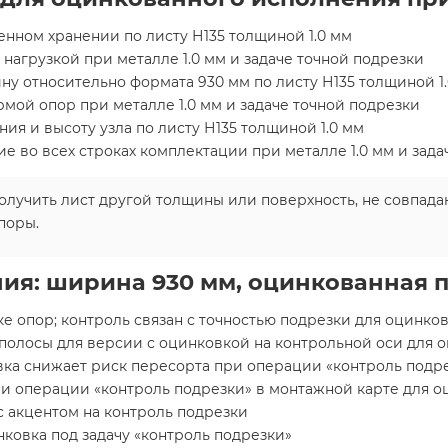
нном хранении по листу Н135 толщиной 1.0 мм
 нагрузкой при металле 1.0 мм и задаче точной подрезки
у относительно формата 930 мм по листу Н135 толщиной 1
рмой опор при металле 1.0 мм и задаче точной подрезки
ия и высоту узла по листу Н135 толщиной 1.0 мм
 во всех строках комплектации при металле 1.0 мм и зада
лучить лист другой толщины или поверхность, не совпада
поры.
ия: ширина 930 мм, оцинкованная 
ке опор; контроль связан с точностью подрезки для оцинк
полосы для версии с оцинковкой на контрольной оси для о
ковка снижает риск пересорта при операции «контроль подр
и операции «контроль подрезки» в монтажной карте для о
с акцентом на контроль подрезки
ковка под задачу «контроль подрезки»