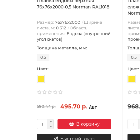
Планка ендовы верхняя
План
76х76х2000-0,5 Norman RAL1018
сложн
Norm
Размер:
76х76х2000
Ширина
Разм
листа, м:
0.312
Область
листа
применения:
Ендова (внутренний
прим
угол скатов)
проём
Толщина металла, мм:
Толщи
0.5
0.5
Цвет:
Цвет:
495.70 р.
968.
590.44 р.
/шт
В корзину
Быстрый заказ