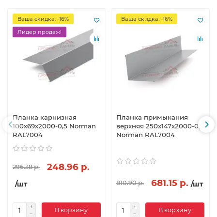
Ваша скидка: -16%
Ваша скидка: -16%
Лидер продаж!
Планка карнизная
Планка примыкания
100х69х2000-0,5 Norman
верхняя 250х147х2000-0,5
RAL7004
Norman RAL7004
248.96 р.
296.38 р.
681.15 р.
810.90 р.
/шт
/шт
В корзину
В корзину