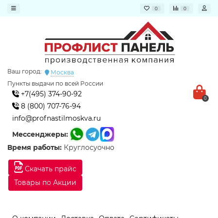
0
0
Ваш город:
Москва
Пункты выдачи по всей России
+7(495) 374-90-92
0
8 (800) 707-76-94
info@profnastilmoskva.ru
Мессенджеры:
Время работы:
Круглосуочно
Скачать прайс
Товары по Акции