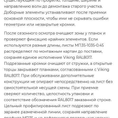
существующим по профилю, толщине, ширине и
направлению волн до демонтажа старого участка.
Доборные элементы устанавливают после приемки
основной плоскости, чтобы ими не скрывать ошибки
геометрии или незакрытые кромки.
После сезонного осмотра очищают зоны у планок и
проверяют фиксацию крайних элементов. Если
используются разные длины, листы МП35-1035-0.45
распределяют по монтажным картам до поставки,
сохраняя единое исполнение Viking RAL8017.
Подрезанные кромки очищают от стружки, а открытые
торцы закрывают планками, согласованными с Viking
RAL8017. При обслуживании дополнительные
конструкции не опирают непосредственно на лист без
самостоятельной несущей схемы. При приемке
сверяют количество, целостность упаковки и
соответствие обозначения RAL8017 заказанной строке.
Цельный профилированный лист подрезают по
заранее размеченной линии, сохраняя направление
профиля МП35 и не деформируя продольную кромку.