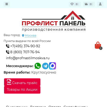
0
0
Ваш город:
Москва
Пункты выдачи по всей России
+7(495) 374-90-92
0
8 (800) 707-76-94
info@profnastilmoskva.ru
Мессенджеры:
Время работы:
Круглосуочно
Скачать прайс
Товары по Акции