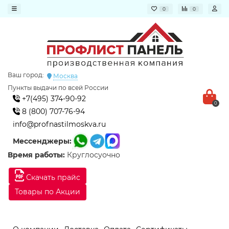
0
0
Ваш город:
Москва
Пункты выдачи по всей России
+7(495) 374-90-92
0
8 (800) 707-76-94
info@profnastilmoskva.ru
Мессенджеры:
Время работы:
Круглосуочно
Скачать прайс
Товары по Акции