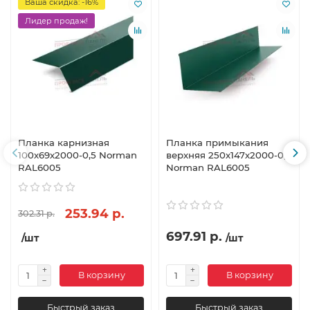
Ваша скидка: -16%
Лидер продаж!
Планка карнизная
Планка примыкания
100х69х2000-0,5 Norman
верхняя 250х147х2000-0,5
RAL6005
Norman RAL6005
253.94 р.
302.31 р.
697.91 р.
/шт
/шт
В корзину
В корзину
Быстрый заказ
Быстрый заказ