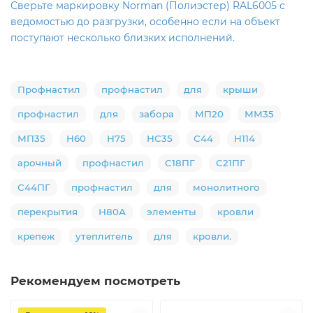
Сверьте маркировку Norman (Полиэстер) RAL6005 с
ведомостью до разгрузки, особенно если на объект
поступают несколько близких исполнений.
Профнастил
профнастил
для
крыши
профнастил
для
забора
МП20
ММ35
МП35
Н60
Н75
НС35
С44
Н114
арочный
профнастил
С18ПГ
С21ПГ
С44ПГ
профнастил
для
монолитного
перекрытия
Н80А
элементы
кровли
крепеж
утеплитель
для
кровли.
Рекомендуем посмотреть