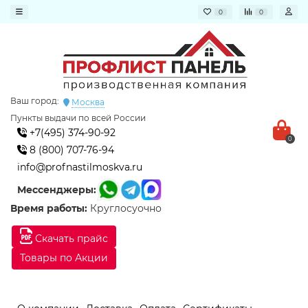
0
0
Ваш город:
Москва
Пункты выдачи по всей России
+7(495) 374-90-92
0
8 (800) 707-76-94
info@profnastilmoskva.ru
Мессенджеры:
Время работы:
Круглосуочно
Скачать прайс
Товары по Акции