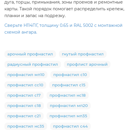
дуга, торцы, примыкания, зоны проемов и ремонтные
карты. Такой порядок помогает распределить крепеж,
планки и запас на подрезку.
Сверьте H114ПГ, толщину 0.65 и RAL 5002 с монтажной
схемой ангара.
арочный профнастил
гнутый профнастил
радиусный профнастил
профлист арочный
профнастил мп10
профнастил с10
профнастил сс10
профнастил с15
профнастил с17
профнастил нс18
профнастил с18
профнастил мп20
профнастил с21
профнастил мп35
профнастил нс35
профнастил с44