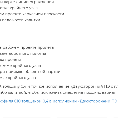
ой карте линии ограждения
езке крайнего узла
ем проекте каркасной плоскости
 ведомости калитки
в рабочем проекте пролёта
езке воротного полотна
жа пролёта
схеме крайнего узла
при приёмке объектной партии
мке крайнего узла
, толщину 0,4 и точное исполнение «Двухсторонний ПЭ с п
ибо калиткой, чтобы исключить смешение похожих вариант
офиля С10 толщиной 0,4 в исполнении «Двухсторонний ПЭ с