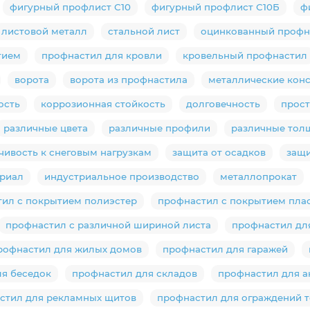
фигурный профлист С10
фигурный профлист С10Б
ф
листовой металл
стальной лист
оцинкованный профн
тием
профнастил для кровли
кровельный профнастил
ворота
ворота из профнастила
металлические кон
ость
коррозионная стойкость
долговечность
прос
различные цвета
различные профили
различные тол
чивость к снеговым нагрузкам
защита от осадков
защи
ериал
индустриальное производство
металлопрокат
ил с покрытием полиэстер
профнастил с покрытием пла
профнастил с различной шириной листа
профнастил дл
рофнастил для жилых домов
профнастил для гаражей
я беседок
профнастил для складов
профнастил для а
стил для рекламных щитов
профнастил для ограждений 