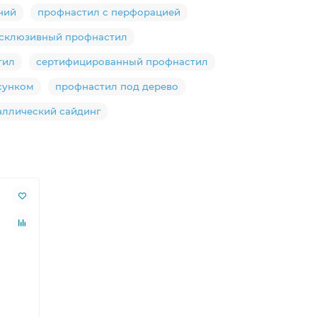
ний
профнастил с перфорацией
склюзивный профнастил
тил
сертифицированный профнастил
сунком
профнастил под дерево
аллический сайдинг