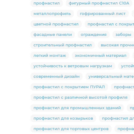
профнастил
фигурный профнастил С10А
металлопрофиль
гофрированный лист
цветной профнастил
профнастил с покры
фасадные панели
ограждения
заборы
строительный профнастил
высокая прочн
легкий монтаж
экономичный материал
устойчивость к ветровым нагрузкам
устой
современный дизайн
универсальный мат
профнастил с покрытием ПУРАЛ
профнаст
профнастил с различной высотой профиля
профнастил для промышленных зданий
п
профнастил для козырьков
профнастил дл
профнастил для торговых центров
профна