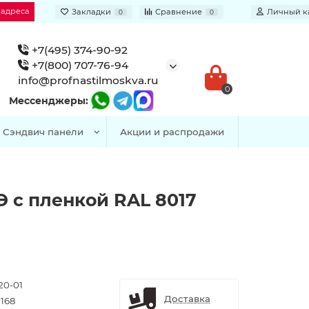
 адреса
Закладки
Сравнение
Личный к
0
0
+7(495) 374-90-92
+7(800) 707-76-94
info@profnastilmoskva.ru
0
Мессенджеры:
Сэндвич панели
Акции и распродажи
Э с пленкой RAL 8017
20-01
Доставка
168