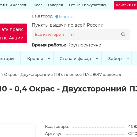
татьи и новости
Блог
Галерея
Отзывы покупателей
Контакты и
Ваш город:
Москва
Пункты выдачи по всей России
чать прайс
Все категории
ы по Акции
Время работы:
Круглосуточно
ляторы
Кровля
Стена и фасад
Забор
,4 Окрас - Двухсторонний ПЭ с пленкой RAL 8017 шоколад
 - 0,4 Окрас - Двухсторонний П
Код товара:
408
Артикул:
СП0