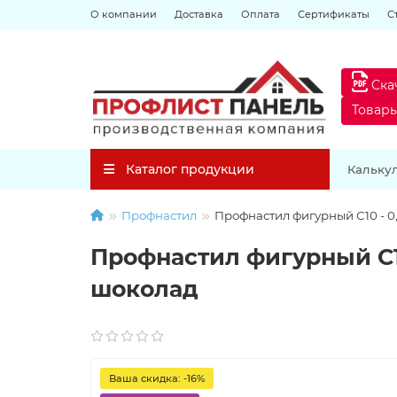
О компании
Доставка
Оплата
Сертификаты
С
Ска
Товар
Каталог продукции
Кальку
Профнастил
Профнастил фигурный С10 - 0
Профнастил фигурный С10
шоколад
Ваша скидка: -16%