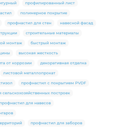
игурный
профилированный лист
астил
полимерное покрытие
профнастил для стен
навесной фасад
струкции
строительные материалы
той монтаж
быстрый монтаж
щины
высокая жесткость
та от коррозии
декоративная отделка
листовой металлопрокат
стизол
профнастил с покрытием PVDF
я сельскохозяйственных построек
профнастил для навесов
нгаров
территорий
профнастил для заборов