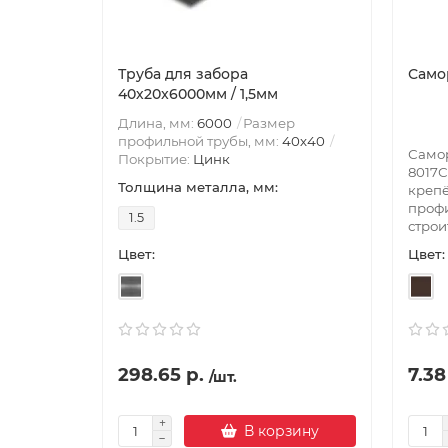
Труба для забора
Само
40х20x6000мм / 1,5мм
Длина, мм:
6000
Размер
профильной трубы, мм:
40х40
Самор
Покрытие:
Цинк
8017С
Толщина металла, мм:
креп
профи
1.5
строи
Цвет:
Цвет:
298.65 р.
7.38
/шт.
В корзину