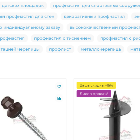
 детских площадок
профнастил для спортивных сооруже
ый профнастил для стен
декоративный профнастил
эк
о индивидуальному заказу
высококачественный профнас
профнастил
профнастил с тиснением
профнастил с ри
итацией черепицы
профлист
металлочерепица
мет
Ваша скидка: -16%
Лидер продаж!