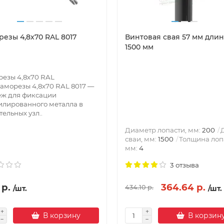
резы 4,8х70 RAL 8017
Винтовая свая 57 мм длин
1500 мм
езы 4,8х70 RAL
аморезы 4,8х70 RAL 8017 —
ёж для фиксации
лированного металла в
тельных узл..
Диаметр лопасти, мм:
200
сваи, мм:
1500
Толщина лоп
мм:
4
3 отзыва
 р.
364.64 р.
434.10 р.
/шт.
/шт.
В корзину
В корзин