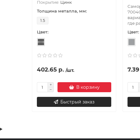
Покрытие:
Цинк
Самор
Толщина металла, мм:
7004С
вариа
1.5
где р
Цвет:
Цвет:
402.65 р.
7.39
/шт.
В корзину
Быстрый заказ