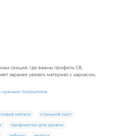
рных секций, где важны профиль C8,
яет заранее увязать материал с каркасом,
с нужным покрытием.
стовой металл
стальной лист
м
профнастил для кровли
заборы
ворота