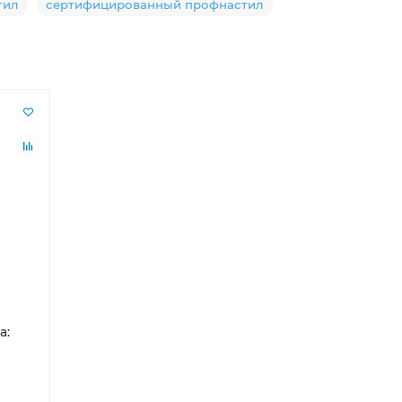
тил
сертифицированный профнастил
а: