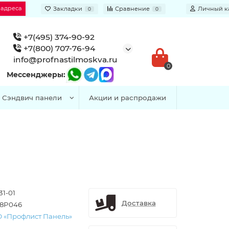
 адреса
Закладки
Сравнение
Личный к
0
0
+7(495) 374-90-92
+7(800) 707-76-94
info@profnastilmoskva.ru
0
Мессенджеры:
Сэндвич панели
Акции и распродажи
31-01
Доставка
8P046
 «Профлист Панель»