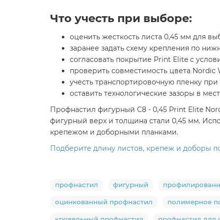
Что учесть при выборе:
оценить жесткость листа 0,45 мм для в
заранее задать схему крепления по ниж
согласовать покрытие Print Elite с усло
проверить совместимость цвета Nordic
учесть транспортировочную пленку при 
оставить технологические зазоры в мес
Профнастил фигурный C8 - 0,45 Print Elite N
фигурный верх и толщина стали 0,45 мм. Испо
крепежом и доборными планками.
Подберите длину листов, крепеж и доборы п
профнастил
фигурный
профилированн
оцинкованный профнастил
полимерное п
кровельный профнастил
профнастил для 