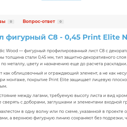
вы
Вопрос-ответ
0
0
 фигурный C8 - 0,45 Print Elite 
Nordic Wood — фигурный профилированный лист C8 с декора
толщина стали 0,45 мм, тип защитно-декоративного слоя д
по металлу, цвету и назначению еще до расчета раскладки.
ет как облицовочный и ограждающий элемент, а не как несу
и монтаже, покрытие Print Elite защищает лицевую плоско
ным.
сстояние между лагами, требуемую высоту листа и вид кром
ее сверять с доборами, заглушками и элементами входной г
хлестом в одну волну или по схеме, указанной в проекте о
ами, а верхнюю фигурную линию сохраняют без подрезки, ч