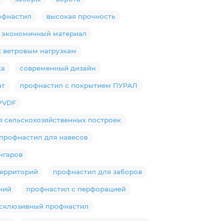
офнастил
высокая прочность
экономичный материал
к ветровым нагрузкам
ка
современный дизайн
ат
профнастил с покрытием ПУРАЛ
PVDF
я сельскохозяйственных построек
профнастил для навесов
нгаров
территорий
профнастил для заборов
ний
профнастил с перфорацией
склюзивный профнастил