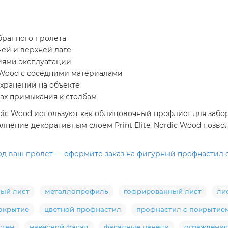
ыбранного пролета
ней и верхней лаге
виями эксплуатации
 Wood с соседними материалами
хранении на объекте
тах примыкания к столбам
ordic Wood используют как облицовочный профлист для забо
лнение декоративным слоем Print Elite, Nordic Wood позвол
од ваш пролет — оформите заказ на фигурный профнастил 
ый лист
металлопрофиль
гофрированный лист
ли
окрытие
цветной профнастил
профнастил с покрытие
стен
навесной фасад
фасадные панели
ограждения