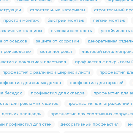
нструкции
строительные материалы
строительный пр
простой монтаж
быстрый монтаж
легкий монтаж
различные толщины
высокая жесткость
устойчивость 
а от осадков
защита от коррозии
декоративная отдел
 производство
металлопрокат
листовой металлопрок
настил с покрытием пластизол
профнастил с покрытием 
профнастил с различной шириной листа
профнастил дл
рофнастил для жилых домов
профнастил для гаражей
я беседок
профнастил для складов
профнастил для а
стил для рекламных щитов
профнастил для ограждений 
 детских площадок
профнастил для спортивных сооруже
ый профнастил для стен
декоративный профнастил
эк