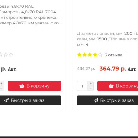
езы 4,8х70 RAL
аморезы 4,8х70 RAL 7004 —
нт строительного крепежа,
азмер 4,8×70 мм увязан с ко..
Диаметр лопасти, мм:
200
сваи, мм:
1500
Толщина лоп
мм:
4
3 отзыва
 р.
364.79 р.
434.27 р.
/шт.
/шт.
В корзину
В корзин
Быстрый заказ
Быстрый заказ