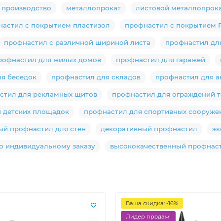
 производство
металлопрокат
листовой металлопрок
настил с покрытием пластизол
профнастил с покрытием 
профнастил с различной шириной листа
профнастил дл
рофнастил для жилых домов
профнастил для гаражей
я беседок
профнастил для складов
профнастил для а
стил для рекламных щитов
профнастил для ограждений 
 детских площадок
профнастил для спортивных сооруже
ый профнастил для стен
декоративный профнастил
эк
о индивидуальному заказу
высококачественный профнас
Ваша скидка: -16%
Лидер продаж!