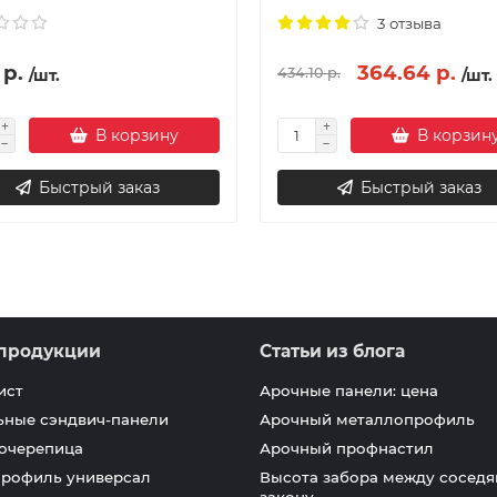
3 отзыва
 р.
364.64 р.
434.10 р.
/шт.
/шт.
В корзину
В корзин
Быстрый заказ
Быстрый заказ
продукции
Статьи из блога
ист
Арочные панели: цена
ьные сэндвич-панели
Арочный металлопрофиль
очерепица
Арочный профнастил
профиль универсал
Высота забора между соседя