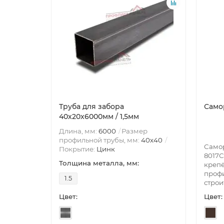
Труба для забора
Само
40х20x6000мм / 1,5мм
Длина, мм:
6000
Размер
профильной трубы, мм:
40х40
Самор
Покрытие:
Цинк
8017С
Толщина металла, мм:
креп
профи
1.5
строи
Цвет:
Цвет: