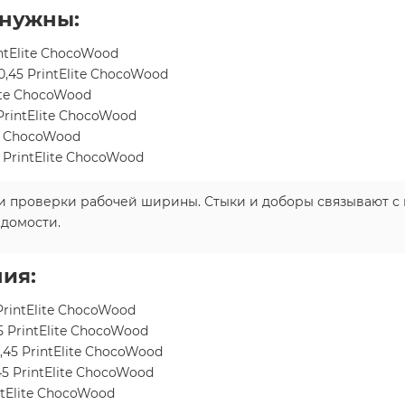
 нужны:
ntElite ChocoWood
45 PrintElite ChocoWood
ite ChocoWood
rintElite ChocoWood
te ChocoWood
 PrintElite ChocoWood
и проверки рабочей ширины. Стыки и доборы связывают с к
едомости.
ия:
rintElite ChocoWood
 PrintElite ChocoWood
45 PrintElite ChocoWood
5 PrintElite ChocoWood
tElite ChocoWood