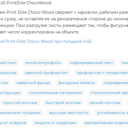
45 PrintElite ChocoWood
ем Print Elite Choco Wood сверяют с каркасом, рабочим ра
сразу, не оставляя ее на декоративной стороне до окончани
екции. При разгрузке листы размещают так, чтобы фигурн
ает число корректировок на объекте.
 Print Elite Choco Wood при толщине 0,45.
ый лист
металлопрофиль
гофрированный лист
ли
окрытие
цветной профнастил
профнастил с покрытие
стен
навесной фасад
фасадные панели
ограждения
нструкции
строительные материалы
строительный пр
простой монтаж
быстрый монтаж
легкий монтаж
различные толщины
высокая жесткость
устойчивость 
а от осадков
защита от коррозии
декоративная отдел