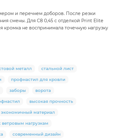
змером и перечнем доборов. После резки
я смены. Для C8 0,45 с отделкой Print Elite
ая кромка не воспринимала точечную нагрузку
стовой металл
стальной лист
м
профнастил для кровли
заборы
ворота
офнастил
высокая прочность
экономичный материал
к ветровым нагрузкам
ка
современный дизайн