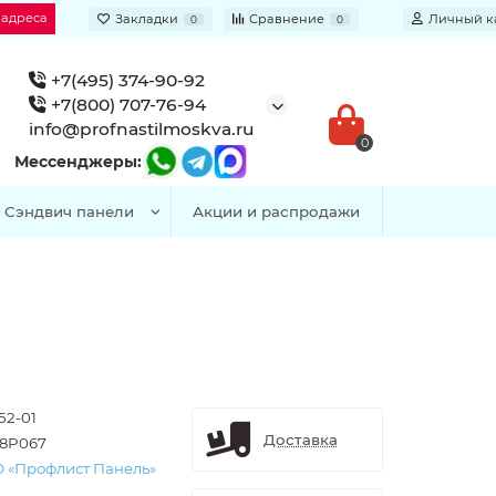
 адреса
Закладки
Сравнение
Личный к
0
0
+7(495) 374-90-92
+7(800) 707-76-94
info@profnastilmoskva.ru
0
Мессенджеры:
Сэндвич панели
Акции и распродажи
52-01
Доставка
8P067
 «Профлист Панель»