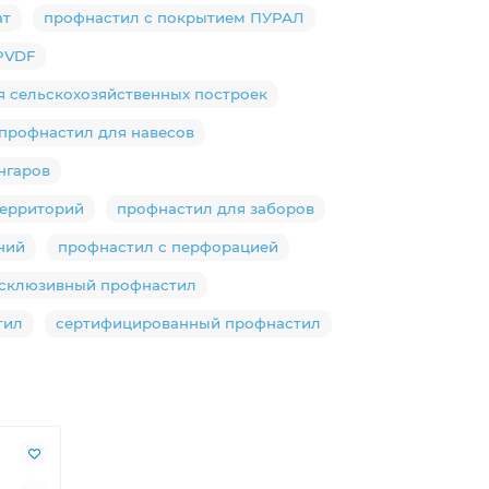
ат
профнастил с покрытием ПУРАЛ
PVDF
я сельскохозяйственных построек
профнастил для навесов
нгаров
территорий
профнастил для заборов
ний
профнастил с перфорацией
склюзивный профнастил
тил
сертифицированный профнастил