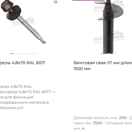
резы 4,8х70 RAL 8017
Винтовая свая 57 мм длин
1500 мм
езы 4,8х70 RAL
аморезы 4,8х70 RAL 8017 —
ёж для фиксации
лированного металла в
тельных узл..
Диаметр лопасти, мм:
200
сваи, мм:
1500
Толщина лоп
мм:
4