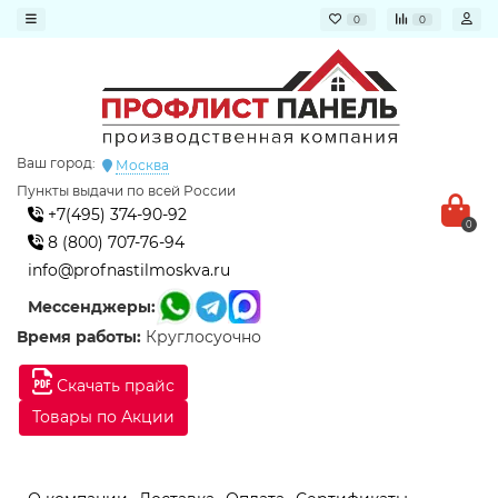
0
0
Ваш город:
Москва
Пункты выдачи по всей России
+7(495) 374-90-92
0
8 (800) 707-76-94
info@profnastilmoskva.ru
Мессенджеры:
Время работы:
Круглосуочно
Скачать прайс
Товары по Акции