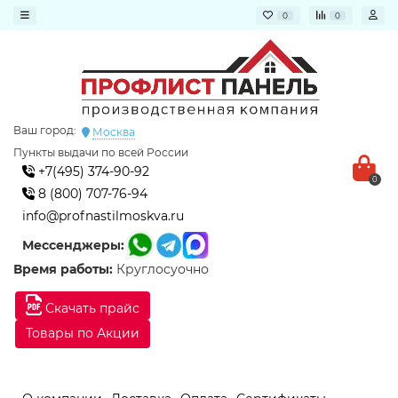
0
0
Ваш город:
Москва
Пункты выдачи по всей России
+7(495) 374-90-92
0
8 (800) 707-76-94
info@profnastilmoskva.ru
Мессенджеры:
Время работы:
Круглосуочно
Скачать прайс
Товары по Акции