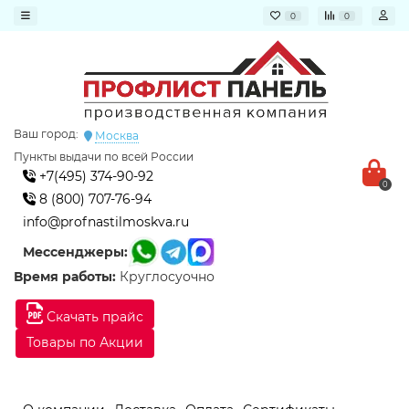
0
0
Ваш город:
Москва
Пункты выдачи по всей России
+7(495) 374-90-92
0
8 (800) 707-76-94
info@profnastilmoskva.ru
Мессенджеры:
Время работы:
Круглосуочно
Скачать прайс
Товары по Акции