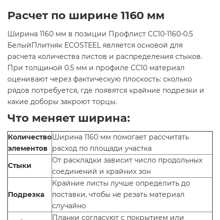
Расчет по ширине 1160 мм
Ширина 1160 мм в позиции Профлист СС10-1160-0.5
БелыйПлитняк ECOSTEEL является основой для
расчета количества листов и распределения стыков.
При толщиной 0.5 мм и профиле СС10 материал
оценивают через фактическую плоскость: сколько
рядов потребуется, где появятся крайние подрезки и
какие доборы закроют торцы.
Что меняет ширина:
Количество
Ширина 1160 мм помогает рассчитать
элементов
расход по площади участка
От раскладки зависит число продольных
Стыки
соединений и крайних зон
Крайние листы лучше определить до
Подрезка
поставки, чтобы не резать материал
случайно
Планки согласуют с покрытием или