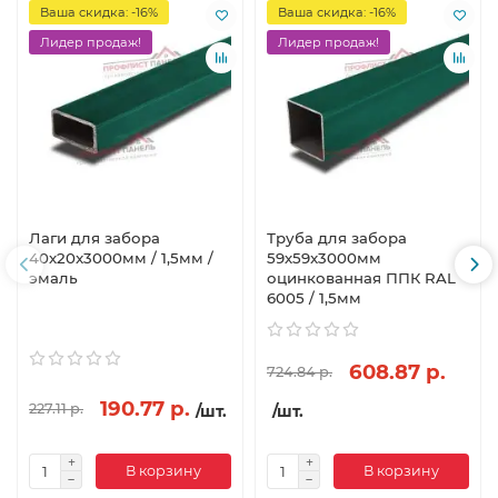
Ваша скидка: -16%
Ваша скидка: -16%
Лидер продаж!
Лидер продаж!
Лаги для забора
Труба для забора
40х20x3000мм / 1,5мм /
59х59x3000мм
эмаль
оцинкованная ППК RAL
6005 / 1,5мм
608.87 р.
724.84 р.
190.77 р.
227.11 р.
/шт.
/шт.
В корзину
В корзину