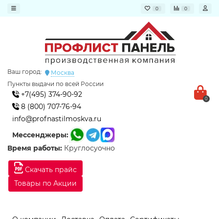
0
0
Ваш город:
Москва
Пункты выдачи по всей России
+7(495) 374-90-92
0
8 (800) 707-76-94
info@profnastilmoskva.ru
Мессенджеры:
Время работы:
Круглосуочно
Скачать прайс
Товары по Акции