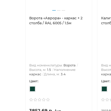
Ворота «Аврора» - каркас + 2
Калит
столба / RAL 6005 / 1.5м
столб
Вид номенклатуры:
Ворота
Вид 
Высота, м:
1.5
Наполнение:
Высот
каркас
Длина, м:
3.4
карка
Цвет:
Цвет:
3852.69 р.
2103.8