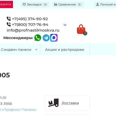
 адреса
Закладки
Сравнение
Личный к
0
0
+7(495) 374-90-92
+7(800) 707-76-94
info@profnastilmoskva.ru
0
Мессенджеры:
Сэндвич панели
Акции и распродажи
005
1-01
Доставка
3-3936
 «Профлист Панель»