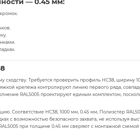
ности — 0.45 мм:
кромок.
ыков.
ку.
нками.
адках.
38
у сходству. Требуется проверить профиль НС38, ширину 10
тяжкой крепежа контролируют линию первого ряда, совпа
олнение RAL5005 проектируют единым комплектом, поскол
ю. Соответствие НС38, 1000 мм, 0.45 мм, Полиэстер RAL50
ках с возможностью безопасного захвата, не используя вы
AL5005 при толщине 0.45 мм сверяют с монтажной схемой 