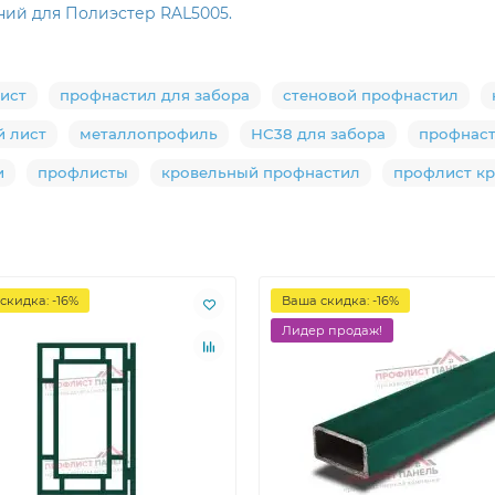
ний для Полиэстер RAL5005.
ист
профнастил для забора
стеновой профнастил
 лист
металлопрофиль
НС38 для забора
профнас
и
профлисты
кровельный профнастил
профлист к
скидка: -16%
Ваша скидка: -16%
Лидер продаж!