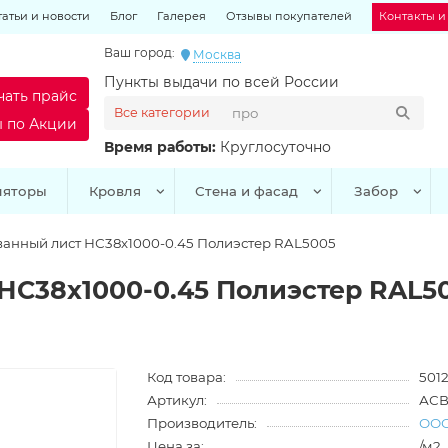
татьи и новости
Блог
Галерея
Отзывы покупателей
Контакты и
Ваш город:
Москва
Пункты выдачи по всей России
чать прайс
Все категории
ы по Акции
Время работы:
Круглосуточно
ляторы
Кровля
Стена и фасад
Забор
анный лист НС38х1000-0.45 Полиэстер RAL5005
С38х1000-0.45 Полиэстер RAL5
Код товара:
5012
Артикул:
АСВ
Производитель:
ООО
Цена за:
/м2