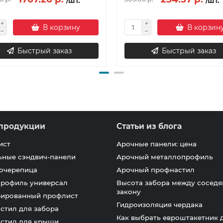
/шт.
/шт.
В корзину
В корзин
Быстрый заказ
Быстрый заказ
продукции
Статьи из блога
ист
Арочные панели: цена
ьные сэндвич-панели
Арочный металлопрофиль
очерепица
Арочный профнастил
профиль универсал
Высота забора между соседя
закону
ированный профлист
Гидроизоляция чердака
стил для забора
Как выбрать евроштакетник 
стил для крыши