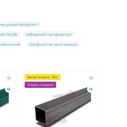
несущий профлист
тил НС38
заборный профнастил
ровельный
профнастил для крыши
Ваша скидка: -16%
Лидер пр
Лидер продаж!