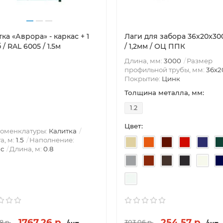
ка «Аврора» - каркас + 1
Лаги для забора 36х20x3
 / RAL 6005 / 1.5м
/ 1,2мм / ОЦ ППК
Длина, мм:
3000
Размер
профильной трубы, мм:
36х2
Покрытие:
Цинк
Толщина металла, мм:
1.2
Цвет:
номенклатуры:
Калитка
а, м:
1.5
Наполнение:
с
Длина, м:
0.8
1767.26 р.
254.57 р.
8 р.
303.06 р.