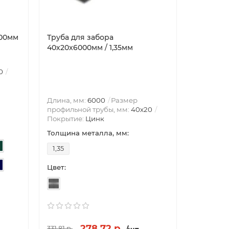
000мм
Труба для забора
Свая вин
40х20x6000мм / 1,35мм
200x147x
0
Длина, мм:
6000
Размер
профильной трубы, мм:
40х20
Покрытие:
Цинк
Толщина металла, мм:
1,35
Цвет:
Свая винт
200x147x5
278.72 р.
179.18 
331.81 р.