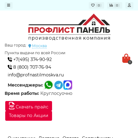
0
0
Ваш город:
Москва
Пункты выдачи по всей России
+7(495) 374-90-92
0
8 (800) 707-76-94
info@profnastilmoskva.ru
Мессенджеры:
Время работы:
Круглосуочно
Скачать прайс
Товары по Акции