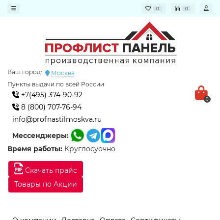
0
0
Ваш город:
Москва
Пункты выдачи по всей России
+7(495) 374-90-92
0
8 (800) 707-76-94
info@profnastilmoskva.ru
Мессенджеры:
Время работы:
Круглосуочно
Скачать прайс
Товары по Акции