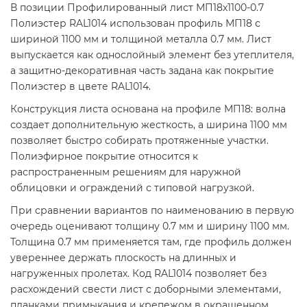
В позиции Профилированный лист МП18х1100-0.7
Полиэстер RAL1014 использован профиль МП18 с
шириной 1100 мм и толщиной металла 0.7 мм. Лист
выпускается как однослойный элемент без утеплителя,
а защитно-декоративная часть задана как покрытие
Полиэстер в цвете RAL1014.
Конструкция листа основана на профиле МП18: волна
создает дополнительную жесткость, а ширина 1100 мм
позволяет быстро собирать протяженные участки.
Полиэфирное покрытие относится к
распространенным решениям для наружной
облицовки и ограждений с типовой нагрузкой.
При сравнении вариантов по наименованию в первую
очередь оценивают толщину 0.7 мм и ширину 1100 мм.
Толщина 0.7 мм применяется там, где профиль должен
увереннее держать плоскость на длинных и
нагруженных пролетах. Код RAL1014 позволяет без
расхождений свести лист с доборными элементами,
планками примыкания и крепежом в окрашенном