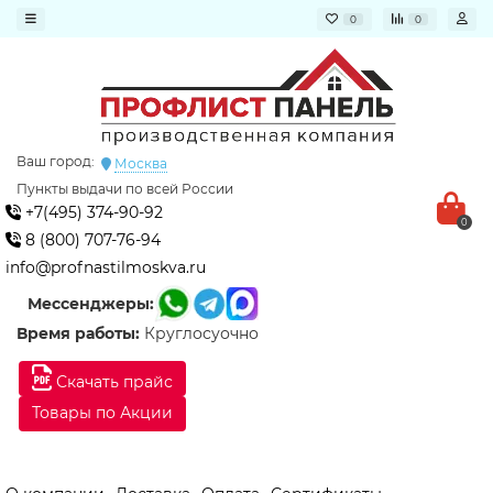
0
0
Ваш город:
Москва
Пункты выдачи по всей России
+7(495) 374-90-92
0
8 (800) 707-76-94
info@profnastilmoskva.ru
Мессенджеры:
Время работы:
Круглосуочно
Скачать прайс
Товары по Акции