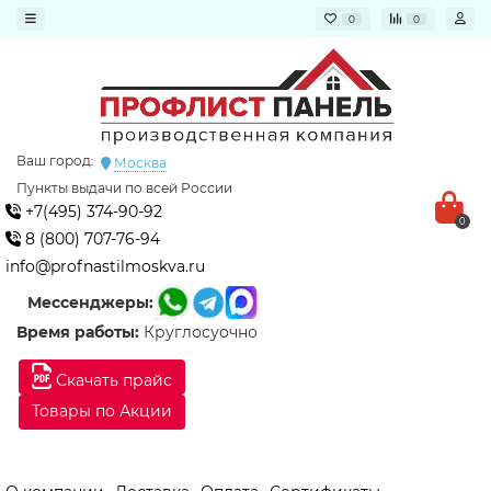
0
0
Ваш город:
Москва
Пункты выдачи по всей России
+7(495) 374-90-92
0
8 (800) 707-76-94
info@profnastilmoskva.ru
Мессенджеры:
Время работы:
Круглосуочно
Скачать прайс
Товары по Акции