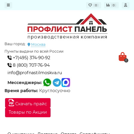
0
0
Ваш город:
Москва
Пункты выдачи по всей России
+7(495) 374-90-92
0
8 (800) 707-76-94
info@profnastilmoskva.ru
Мессенджеры:
Время работы:
Круглосуочно
Скачать прайс
Товары по Акции