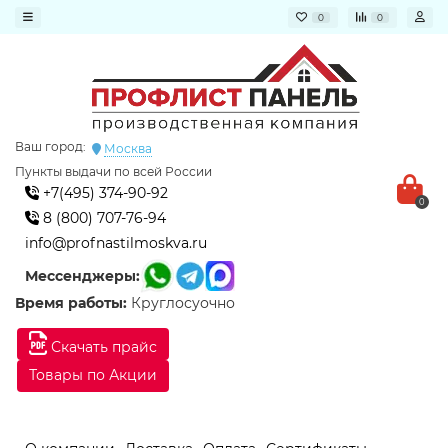
0
0
Ваш город:
Москва
Пункты выдачи по всей России
+7(495) 374-90-92
0
8 (800) 707-76-94
info@profnastilmoskva.ru
Мессенджеры:
Время работы:
Круглосуочно
Скачать прайс
Товары по Акции