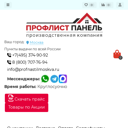
0
0
Ваш город:
Москва
Пункты выдачи по всей России
+7(495) 374-90-92
0
8 (800) 707-76-94
info@profnastilmoskva.ru
Мессенджеры:
Время работы:
Круглосуочно
Скачать прайс
Товары по Акции