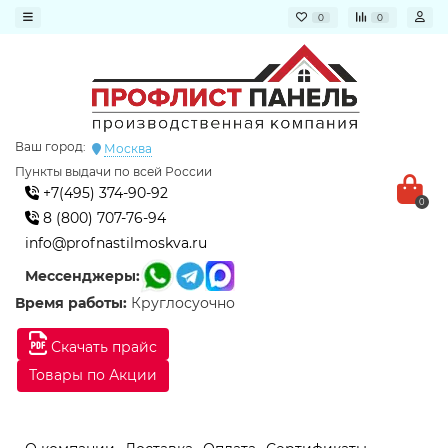
0
0
Ваш город:
Москва
Пункты выдачи по всей России
+7(495) 374-90-92
0
8 (800) 707-76-94
info@profnastilmoskva.ru
Мессенджеры:
Время работы:
Круглосуочно
Скачать прайс
Товары по Акции