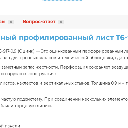
вы
Вопрос-ответ
0
0
ый профилированный лист Т6-9
917-0,9 (Оцинк) — Это оцинкованный перфорированный ли
ачен для прочных экранов и технической облицовки, где т
т заметный запас жесткости. Перфорация сохраняет возду
 и наружных конструкциях.
 листов, нахлестов и вертикальных стыков. Толщина 0,9 мм
 частую подсистему. При соединении нескольких элементо
лабляли торцевую линию.
ой панели