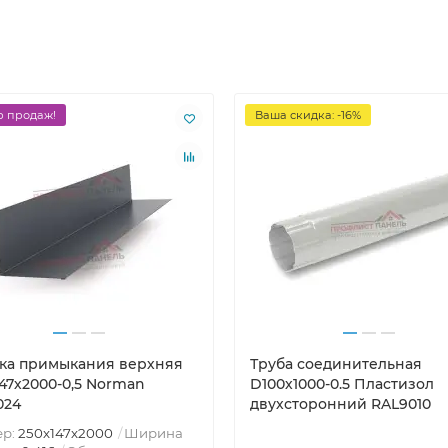
 продаж!
Ваша скидка: -16%
ка примыкания верхняя
Труба соединительная
147х2000-0,5 Norman
D100х1000-0.5 Пластизол
024
двухсторонний RAL9010
ер:
250х147х2000
Ширина