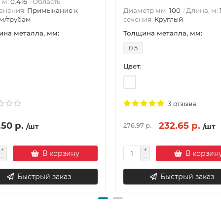
, м:
0.416
Область
енения:
Примыкание к
Диаметр мм:
100
Длина, м:
м/трубам
сечения:
Круглый
на металла, мм:
Толщина металла, мм:
0.5
Цвет:
3 отзыва
50 р.
232.65 р.
276.97 р.
/шт
/шт
В корзину
В корзин
Быстрый заказ
Быстрый заказ