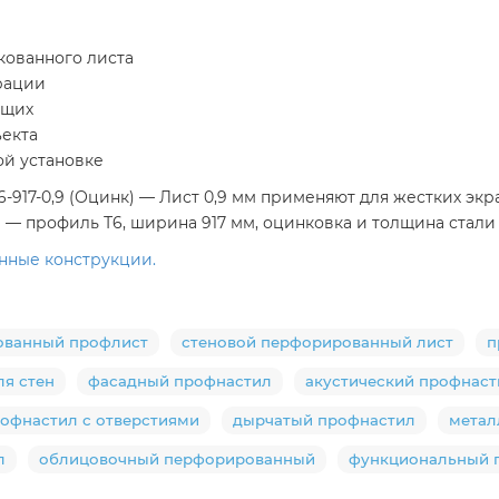
кованного листа
орации
ющих
ъекта
ой установке
17-0,9 (Оцинк) — Лист 0,9 мм применяют для жестких экр
— профиль Т6, ширина 917 мм, оцинковка и толщина стали 
анные конструкции.
ованный профлист
стеновой перфорированный лист
п
ля стен
фасадный профнастил
акустический профнаст
офнастил с отверстиями
дырчатый профнастил
метал
л
облицовочный перфорированный
функциональный 