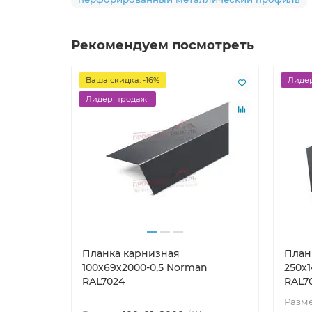
Рекомендуем посмотреть
Ваша скидка: -16%
Лидер
Лидер продаж!
Планка карнизная
План
100х69х2000-0,5 Norman
250х
RAL7024
RAL7
Разм