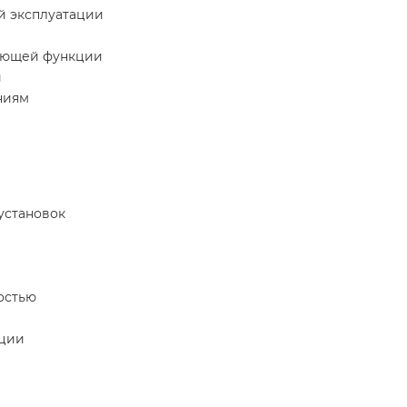
й эксплуатации
ающей функции
и
ниям
установок
остью
кции