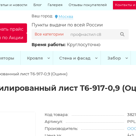
татьи и новости
Блог
Галерея
Отзывы покупателей
Контакты и
Ваш город:
Москва
Пункты выдачи по всей России
чать прайс
Все категории
ы по Акции
Время работы:
Круглосуточно
ляторы
Кровля
Стена и фасад
Забор
анный лист Т6-917-0,9 (Оцинк)
ированный лист Т6-917-0,9 (Оц
Код товара:
3821
Артикул:
PPL
Производитель:
ООО
Цена за:
/м2