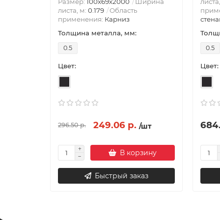
Размер:
100х69х2000
Ширина
листа
листа, м:
0.179
Область
прим
применения:
Карниз
стена
Толщина металла, мм:
Толщи
0.5
0.5
Цвет:
Цвет:
249.06 р.
684.
296.50 р.
/шт
В корзину
Быстрый заказ