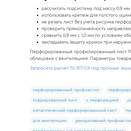
рассчитать подсистему под массу 0,9 мм
использовать крепеж для толстого оцин
не резать лист без учета рисунка перф
проверить прямолинейность направля
сравнить 0,9 мм с 1,0 мм по условиям об
закладывать защиту кромок при наружн
Перфорированный профилированный лист Т6-9
облицовки с вентиляцией. Параметры товара 
Запросите расчет Т6-917-0,9 под прочные экр
перфорированный профнастил
перфорир
гофрированный лист
с перфорацией
д
металлический перфорированный лист
пр
для вентиляции
декоративный профнасти
перфорированный металлический профиль