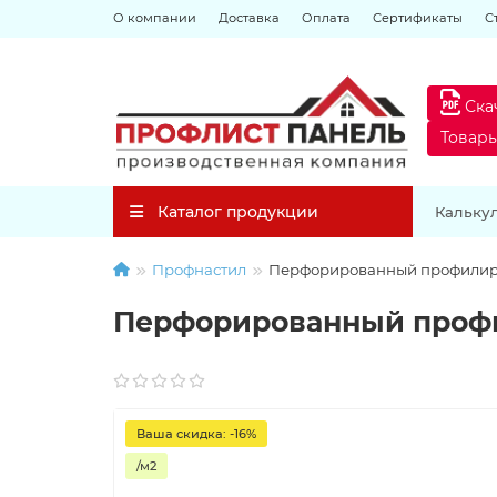
О компании
Доставка
Оплата
Сертификаты
С
Ска
Товар
Каталог продукции
Кальку
Профнастил
Перфорированный профилиров
Перфорированный профил
Ваша скидка: -16%
/м2