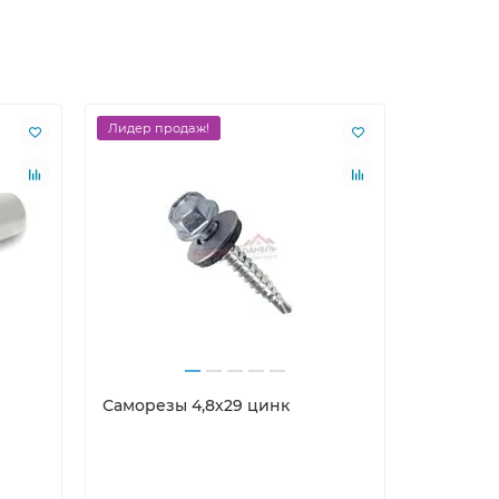
Лидер продаж!
Ваша скид
Лидер пр
Саморезы 4,8х29 цинк
Клей-гер