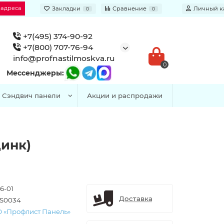
 адреса
Закладки
Сравнение
Личный к
0
0
+7(495) 374-90-92
+7(800) 707-76-94
info@profnastilmoskva.ru
0
Мессенджеры:
Сэндвич панели
Акции и распродажи
инк)
6-01
Доставка
S0034
 «Профлист Панель»