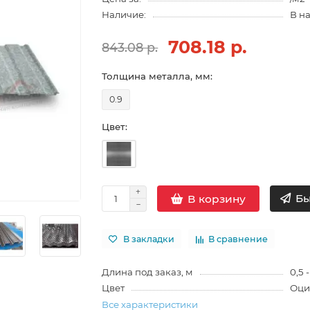
Наличие:
В н
708.18 р.
843.08 р.
Толщина металла, мм:
0.9
Цвет:
Бы
В корзину
В закладки
В сравнение
Длина под заказ, м
0,5 -
Цвет
Оци
Все характеристики