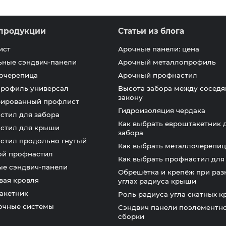
продукции
Статьи из блога
ист
Арочные панели: цена
ьные сэндвич-панели
Арочный металлопрофиль
очерепица
Арочный профнастил
профиль универсал
Высота забора между соседя
закону
ированный профлист
Гидроизоляция чердака
стил для забора
Как выбрать евроштакетник 
стил для крыши
забора
стил продольно гнутый
Как выбрать металлочерепиц
ой профнастил
Как выбрать профнастил дл
ые сэндвич-панели
Обрешётка и крепёж при раз
вая кровля
углах радиуса крыши
акетник
Роль радиуса угла скатных 
очные системы
Сэндвич панели поэлементн
сборки