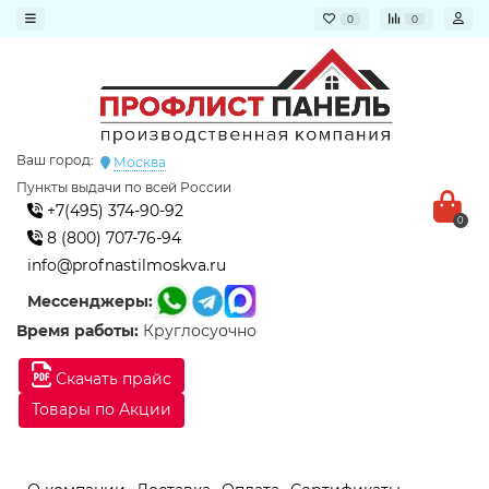
0
0
Ваш город:
Москва
Пункты выдачи по всей России
+7(495) 374-90-92
0
8 (800) 707-76-94
info@profnastilmoskva.ru
Мессенджеры:
Время работы:
Круглосуочно
Скачать прайс
Товары по Акции