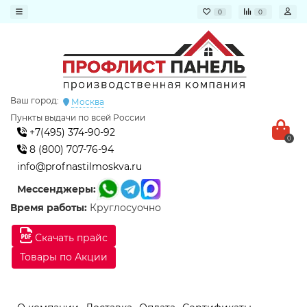
0
0
Ваш город:
Москва
Пункты выдачи по всей России
+7(495) 374-90-92
0
8 (800) 707-76-94
info@profnastilmoskva.ru
Мессенджеры:
Время работы:
Круглосуочно
Скачать прайс
Товары по Акции