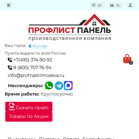
0
0
Ваш город:
Москва
Пункты выдачи по всей России
+7(495) 374-90-92
0
8 (800) 707-76-94
info@profnastilmoskva.ru
Мессенджеры:
Время работы:
Круглосуочно
Скачать прайс
Товары по Акции