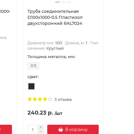
2000-
Труба соединительная
Воронка 
D100х1000-0.5 Пластизол
0.6 Пла
двухсторонний RAL7024
RAL7024
ина
Диаметр
Диаметр мм:
100
Длина, м:
1
Тип
Круглый
сечения:
Круглый
Воронка 
Толщина металла, мм:
Толщина 
0.5
0.6
Цвет:
Цвет:
3 отзыва
240.23 р.
218.84 
/шт
у
В корзину