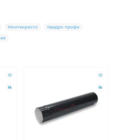
Монтекристо
Квадро профи
мея