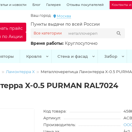
татьи и новости
Блог
Галерея
Отзывы покупателей
Контакты и
Ваш город:
Москва
Пункты выдачи по всей России
чать прайс
Все категории
ы по Акции
Время работы:
Круглосуточно
ляторы
Кровля
Стена и фасад
Забор
Ламонтерра X
Металлочерепица Ламонтерра X-0.5 PURM
терра X-0.5 PURMAN RAL7024
Код товара:
458
Артикул:
АСВ
Производитель:
ООО
Цена за:
/м2