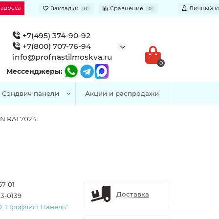
 адреса
Закладки
Сравнение
Личный к
0
0
+7(495) 374-90-92
+7(800) 707-76-94
info@profnastilmoskva.ru
0
Мессенджеры:
Сэндвич панели
Акции и распродажи
AN RAL7024
67-01
Доставка
3-0139
 "Профлист Панель"