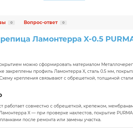
вы
Вопрос-ответ
0
0
репица Ламонтерра X-0.5 PURM
покрытием можно сформировать материалом Металлочереп
е закреплены профиль Ламонтерра X, сталь 0.5 мм, покрыт
 Схему крепления связывают с обрешеткой, толщиной ста
ю
т работает совместно с обрешеткой, крепежом, мембранам
 Ламонтерра X — при проверке нахлестов, покрытие PURMA
планками после ремонта или замены участка.