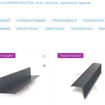
а PURMAN RAL7024; этап: монтаж, каркасное здание.
еррей
Супермонтеррей
Ламонтерра X
Трамонтано
еррей
Квинто плюс
Квинта уно
Монтеросса
Ка
 продаж!
Лидер продаж!