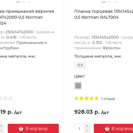
ка примыкания верхняя
Планка торцевая 135х145х
147х2000-0,5 Norman
0,5 Norman RAL7004
024
ер:
250х147х2000
Ширина
, м:
0.416
Область
Размер:
135х145х2000
Шир
енения:
Примыкание к
листа, м:
0.312
Область
м/трубам
применения:
Фронтон
на металла, мм:
Толщина металла, мм:
0.5
Цвет:
1 отзыв
19 р.
928.03 р.
/шт
/шт
В корзину
В корзин