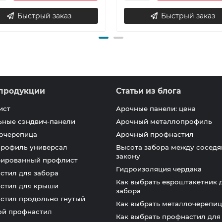
Быстрый заказ
Быстрый заказ
продукции
Статьи из блога
ист
Арочные панели: цена
ьные сэндвич-панели
Арочный металлопрофиль
очерепица
Арочный профнастил
профиль универсал
Высота забора между соседя
закону
ированный профлист
Гидроизоляция чердака
стил для забора
Как выбрать евроштакетник 
стил для крыши
забора
стил продольно гнутый
Как выбрать металлочерепиц
ой профнастил
Как выбрать профнастил дл