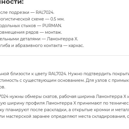
ности:
сле подрезки — RAL7024.
огистической схеме — 0.5 мм.
родольных стыков — PURMAN.
совмещения рядов — монтаж.
ельными деталями — Ламонтерра X.
гиба и абразивного контакта — каркас.
ьной близости к цвету RAL7024. Нужно подтвердить покры
стимость с существующим основанием. Для узлов с примыка
ов.
24 нужны обмеры скатов, рабочая ширина Ламонтерра X и
чую ширину профиля Ламонтерра X принимают по техническ
ку планируют после раскладки, а открытые кромки и метал
или мастерской заранее определяют места складирования, 