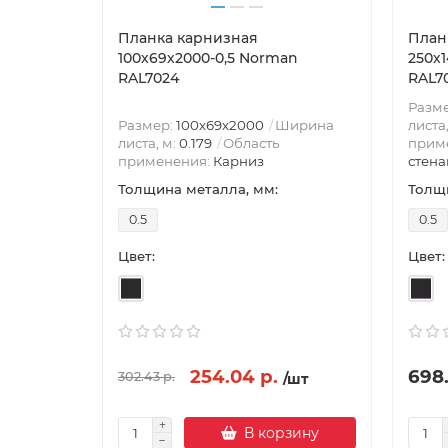
Планка карнизная
План
100х69х2000-0,5 Norman
250х
RAL7024
RAL7
Разм
Размер:
100х69х2000
Ширина
листа
листа, м:
0.179
Область
прим
применения:
Карниз
стена
Толщина металла, мм:
Толщи
0.5
0.5
Цвет:
Цвет:
254.04 р.
698.
302.43 р.
/шт
В корзину