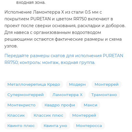
входная зона.
Исполнение Ламонтерра X из стали 0.5 мм с
покрытием PURETAN и цветом RR750 включают в
проект после сверки основания, раскладки и доборов.
Для навеса с организованным водоотводом
решающими остаются фактические размеры и схема
узлов.
Передайте размеры скатов для исполнения PURETAN
RR750; контроль: монтаж, входная группа.
Металлочерепица Кредо
Модерн
Монтеррей
Супермонтеррей
Ламонтерра X
Трамонтано
Монтекристо
Квадро профи
Макси
Классик
Классик плюс
Монтеррей
Квинто плюс
Квинта уно
Монтеросса