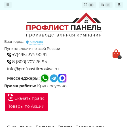
0
0
Ваш город:
Москва
Пункты выдачи по всей России
+7(495) 374-90-92
0
8 (800) 707-76-94
info@profnastilmoskva.ru
Мессенджеры:
Время работы:
Круглосуочно
Скачать прайс
Товары по Акции