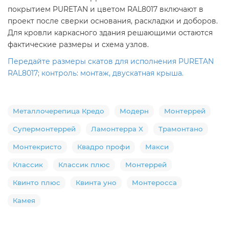
покрытием PURETAN и цветом RAL8017 включают в
проект после сверки основания, раскладки и доборов.
Для кровли каркасного здания решающими остаются
фактические размеры и схема узлов.
Передайте размеры скатов для исполнения PURETAN
RAL8017; контроль: монтаж, двускатная крыша.
Металлочерепица Кредо
Модерн
Монтеррей
Супермонтеррей
Ламонтерра X
Трамонтано
Монтекристо
Квадро профи
Макси
Классик
Классик плюс
Монтеррей
Квинто плюс
Квинта уно
Монтеросса
Камея