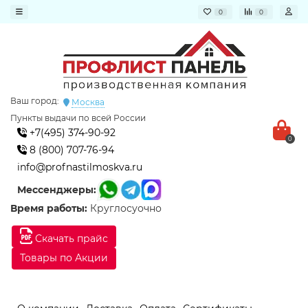
0
0
Ваш город:
Москва
Пункты выдачи по всей России
+7(495) 374-90-92
0
8 (800) 707-76-94
info@profnastilmoskva.ru
Мессенджеры:
Время работы:
Круглосуочно
Скачать прайс
Товары по Акции