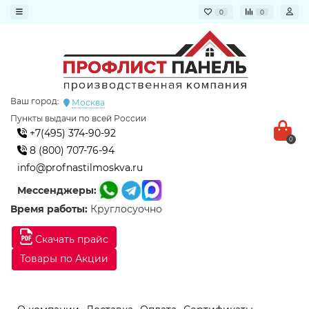
0
0
Ваш город:
Москва
Пункты выдачи по всей России
+7(495) 374-90-92
0
8 (800) 707-76-94
info@profnastilmoskva.ru
Мессенджеры:
Время работы:
Круглосуочно
Скачать прайс
Товары по Акции