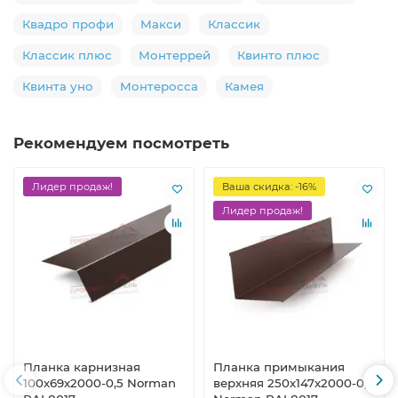
Квадро профи
Макси
Классик
Классик плюс
Монтеррей
Квинто плюс
Квинта уно
Монтеросса
Камея
Рекомендуем посмотреть
Лидер продаж!
Ваша скидка: -16%
Лидер продаж!
Планка карнизная
Планка примыкания
100х69х2000-0,5 Norman
верхняя 250х147х2000-0,5