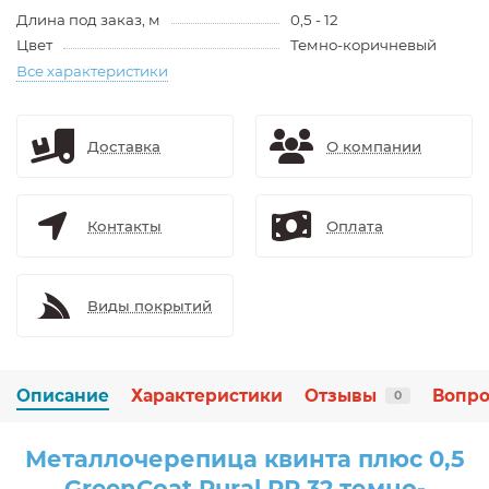
Длина под заказ, м
0,5 - 12
Цвет
Темно-коричневый
Все характеристики
Доставка
О компании
Контакты
Оплата
Виды покрытий
Описание
Характеристики
Отзывы
Вопро
0
Металлочерепица квинта плюс 0,5
GreenCoat Pural RR 32 темно-