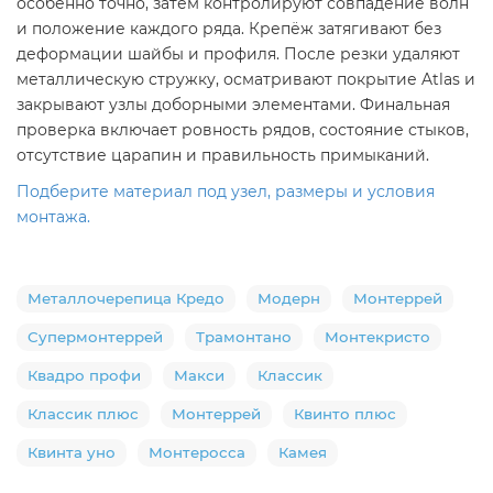
особенно точно, затем контролируют совпадение волн
и положение каждого ряда. Крепёж затягивают без
деформации шайбы и профиля. После резки удаляют
металлическую стружку, осматривают покрытие Atlas и
закрывают узлы доборными элементами. Финальная
проверка включает ровность рядов, состояние стыков,
отсутствие царапин и правильность примыканий.
Подберите материал под узел, размеры и условия
монтажа.
Металлочерепица Кредо
Модерн
Монтеррей
Супермонтеррей
Трамонтано
Монтекристо
Квадро профи
Макси
Классик
Классик плюс
Монтеррей
Квинто плюс
Квинта уно
Монтеросса
Камея