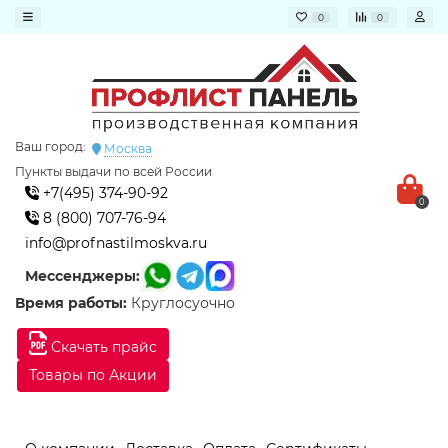
0
0
Ваш город:
Москва
Пункты выдачи по всей России
+7(495) 374-90-92
0
8 (800) 707-76-94
info@profnastilmoskva.ru
Мессенджеры:
Время работы:
Круглосуочно
Скачать прайс
Товары по Акции