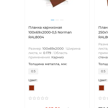
Планка карнизная
План
100х69х2000-0,5 Norman
250х
RAL8004
RAL8
Разм
Размер:
100х69х2000
Ширина
листа
листа, м:
0.179
Область
прим
применения:
Карниз
стена
Толщина металла, мм:
Толщи
0.5
0.5
Цвет:
Цвет: