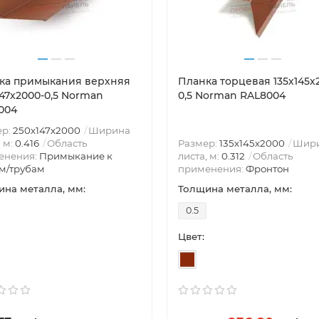
ка примыкания верхняя
Планка торцевая 135х145х
147х2000-0,5 Norman
0,5 Norman RAL8004
004
ер:
250х147х2000
Ширина
, м:
0.416
Область
Размер:
135х145х2000
Шир
енения:
Примыкание к
листа, м:
0.312
Область
м/трубам
применения:
Фронтон
на металла, мм:
Толщина металла, мм:
0.5
Цвет: