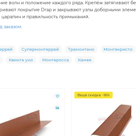
ение волн и положение каждого ряда. Крепёж затягивают 
тривают покрытие Drap и закрывают узлы доборными элеме
ие царапин и правильность примыканий.
 заказом.
еррей
Супермонтеррей
Трамонтано
Монтекристо
Квинта уно
Монтеросса
Камея
Ваша скидка: -16%