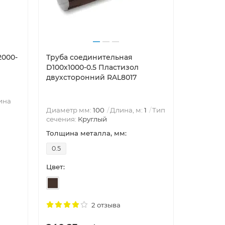
2000-
Труба соединительная
Воронка 
D100х1000-0.5 Пластизол
0.6 Пла
двухсторонний RAL8017
RAL8017
ина
Диаметр
Диаметр мм:
100
Длина, м:
1
Тип
Круглый
сечения:
Круглый
Воронка 
Толщина металла, мм:
Толщина 
0.5
0.6
Цвет:
Цвет:
2 отзыва