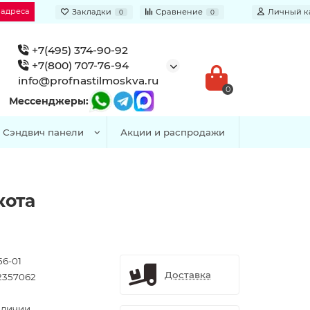
 адреса
Закладки
Сравнение
Личный к
0
0
+7(495) 374-90-92
+7(800) 707-76-94
info@profnastilmoskva.ru
0
Мессенджеры:
Сэндвич панели
Акции и распродажи
кота
56-01
Доставка
2357062
аличии