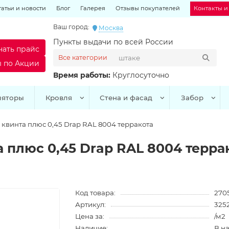
татьи и новости
Блог
Галерея
Отзывы покупателей
Контакты и
Ваш город:
Москва
Пункты выдачи по всей России
чать прайс
Все категории
ы по Акции
Время работы:
Круглосуточно
ляторы
Кровля
Стена и фасад
Забор
квинта плюс 0,45 Drap RAL 8004 терракота
 плюс 0,45 Drap RAL 8004 терра
Код товара:
270
Артикул:
325
Цена за:
/м2
Наличие:
В н