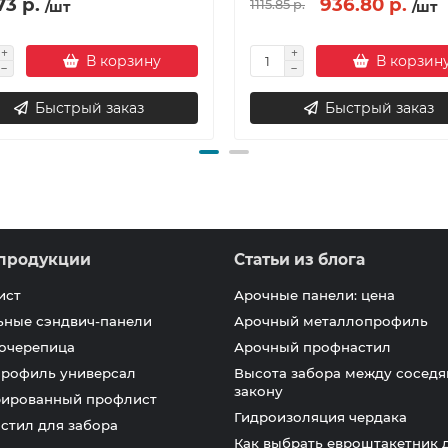
73 р.
936.80 р.
1115.85 р.
/шт
/шт
В корзину
В корзин
Быстрый заказ
Быстрый заказ
продукции
Статьи из блога
ист
Арочные панели: цена
ьные сэндвич-панели
Арочный металлопрофиль
очерепица
Арочный профнастил
профиль универсал
Высота забора между соседя
закону
ированный профлист
Гидроизоляция чердака
стил для забора
Как выбрать евроштакетник 