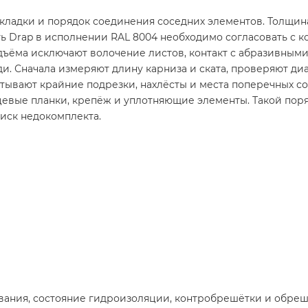
кладки и порядок соединения соседних элементов. Толщина
ть Drap в исполнении RAL 8004 необходимо согласовать с
одъёма исключают волочение листов, контакт с абразивным
и. Сначала измеряют длину карниза и ската, проверяют ди
итывают крайние подрезки, нахлёсты и места поперечных 
цевые планки, крепёж и уплотняющие элементы. Такой поря
иск недокомплекта.
вания, состояние гидроизоляции, контробрешётки и обреш