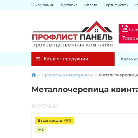
О компании
Доставка
Оплата
Сертификаты
С
Ска
Товар
Каталог продукции
Кальку
Кровельные материалы
Металлочерепица 
Металлочерепица квинта
Ваша скидка: -16%
/м2