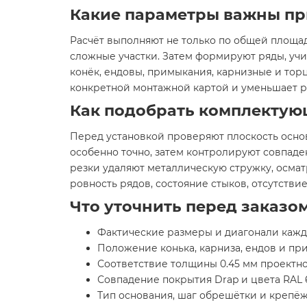
Какие параметры важны пр
Расчёт выполняют не только по общей площад
сложные участки. Затем формируют ряды, уч
конёк, ендовы, примыкания, карнизные и тор
конкретной монтажной картой и уменьшает р
Как подобрать комплектую
Перед установкой проверяют плоскость осно
особенно точно, затем контролируют совпад
резки удаляют металлическую стружку, осма
ровность рядов, состояние стыков, отсутств
Что уточнить перед заказо
Фактические размеры и диагонали кажд
Положение конька, карниза, ендов и п
Соответствие толщины 0.45 мм проектно
Совпадение покрытия Drap и цвета RAL 
Тип основания, шаг обрешётки и крепё