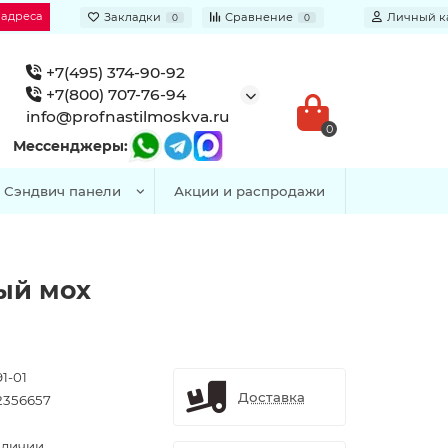
 адреса
Закладки
Сравнение
Личный к
0
0
+7(495) 374-90-92
+7(800) 707-76-94
info@profnastilmoskva.ru
0
Мессенджеры:
Сэндвич панели
Акции и распродажи
ый мох
1-01
Доставка
2356657
аличии