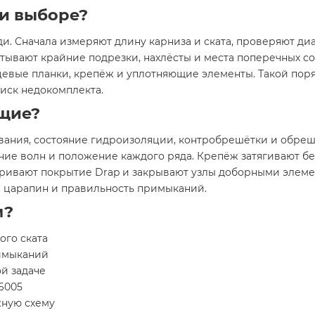
и выборе?
и. Сначала измеряют длину карниза и ската, проверяют ди
итывают крайние подрезки, нахлёсты и места поперечных 
цевые планки, крепёж и уплотняющие элементы. Такой поря
иск недокомплекта.
щие?
вания, состояние гидроизоляции, контробрешётки и обреш
ение волн и положение каждого ряда. Крепёж затягивают 
тривают покрытие Drap и закрывают узлы доборными элеме
ие царапин и правильность примыканий.
м?
ого ската
римыканий
й задаче
6005
жную схему