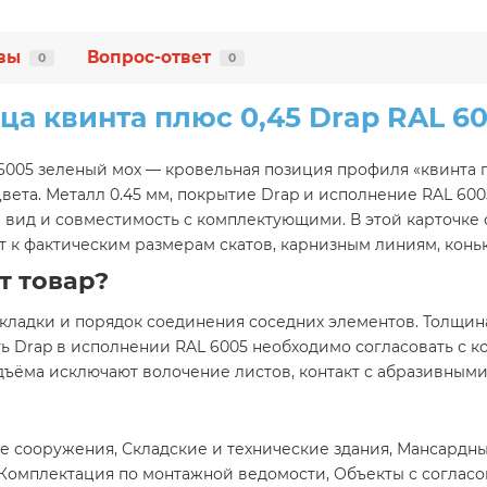
вы
Вопрос-ответ
0
0
а квинта плюс 0,45 Drap RAL 6
 6005 зеленый мох — кровельная позиция профиля «квинта 
ета. Металл 0.45 мм, покрытие Drap и исполнение RAL 600
 вид и совместимость с комплектующими. В этой карточке 
 к фактическим размерам скатов, карнизным линиям, конь
т товар?
кладки и порядок соединения соседних элементов. Толщина
ть Drap в исполнении RAL 6005 необходимо согласовать с 
одъёма исключают волочение листов, контакт с абразивным
е сооружения, Складские и технические здания, Мансардн
 Комплектация по монтажной ведомости, Объекты с соглас