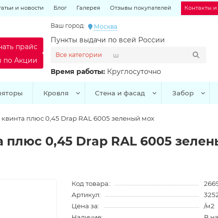
татьи и новости
Блог
Галерея
Отзывы покупателей
Контакты и
Ваш город:
Москва
Пункты выдачи по всей России
чать прайс
Все категории
ы по Акции
Время работы:
Круглосуточно
ляторы
Кровля
Стена и фасад
Забор
квинта плюс 0,45 Drap RAL 6005 зеленый мох
 плюс 0,45 Drap RAL 6005 зелен
Код товара:
2669
Артикул:
325
Цена за:
/м2
Наличие:
В н