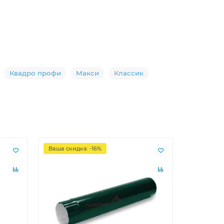
Квадро профи
Макси
Классик
Ваша скидка: -16%
Ваша скид