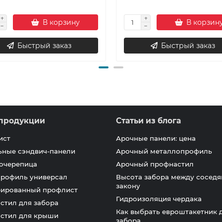
В корзину
В корзин
Быстрый заказ
Быстрый заказ
продукции
Статьи из блога
ист
Арочные панели: цена
ьные сэндвич-панели
Арочный металлопрофиль
очерепица
Арочный профнастил
профиль универсал
Высота забора между соседя
закону
ированный профлист
Гидроизоляция чердака
стил для забора
Как выбрать евроштакетник 
стил для крыши
забора