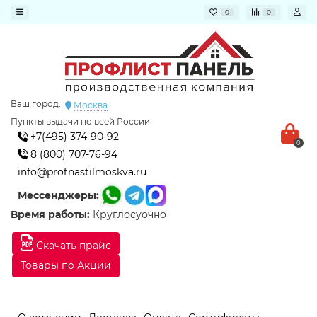
0
0
Ваш город:
Москва
Пункты выдачи по всей России
+7(495) 374-90-92
0
8 (800) 707-76-94
info@profnastilmoskva.ru
Мессенджеры:
Время работы:
Круглосуочно
Скачать прайс
Товары по Акции